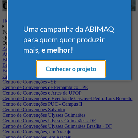
Offshore
Home
Uma campanha da ABIMAQ
Feiras
Quando
para quem quer produzir
Onde
mais,
e melhor!
Arena Jaguariuna
Auditório Albano Franco - FIEPA
Blumenau - SC
BolognaFiere
Conhecer o projeto
Boulevard Olimpico - RJ
Centro Internacional de Convenções do Brasil, em Brasília
Centro de Convenções - SE
Centro de Convenções de Pernambuco - PE
Centro de Convenções e Artes da UFOP
Centro de Convenções e Eventos de Cascavel Pedro Luiz Boaretto
Centro de Convenções PUC - Campus II
Centro de Convenções Salvador
Centro de Convenções Ulysses Guimarães
Centro de Convenções Ulysses Guimarães - DF
Centro de Convenções Ulysses Guimarães Brasília - DF
Centro de Convenções, em Aracaju
Centro de Convenções, em Aracaju.