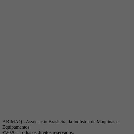
Telefone:
(19) 3432-2517
Celular:
(19) 97128-4664
E-mail:
srpi@abimaq.org.br
Ribeirão Preto - São Paulo
Endereço:
Av. Pres. Vargas, 2001 | Sala 153
Telefone:
(16) 3941-4113
Celular:
(16) 9 9734-2810
São José dos Campos - São Paulo
Endereço:
Estrada Dr. Altino Bondesan, 500 | Sala 112
Telefone:
(12) 3939-5733
Celular:
(12) 99614-6010
E-mail:
srvp@abimaq.org.br
São Paulo - São Paulo
Endereço:
Avenida Jabaquara, 2925
Telefone:
(11) 5582-6311
ABIMAQ - Associação Brasileira da Indústria de Máquinas e
Equipamentos.
©2026 - Todos os direitos reservados.