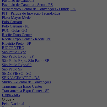
Pavilhão de Carapina
Pavilhão de Carapina - Serra - ES
Pernambuco Centro de Convenções - Olinda, PE
PIT - Parque de Inovação Tecnológica
Plaza Mayor Medellín
Polo Caruaru
Polo Caruaru - PE
PUC, Goiás-GO
Recife Expo Center
Recife Expo Center - Recife, PE
Ribeirão Preto - SP
RIOCENTRO
São Paulo Expo
São Paulo Expo - SP
São Paulo Expo, São Paulo-SP
São Paulo Expo/SP
São Paulo SP
SEDE FIESC - SC
SENAI/CIMATEC - BA
Studio 5 -Centro de Convenções
Transamerica Expo Center
Transamerica Expo Center - SP
Usipa - MG
O que
Feira Nacional