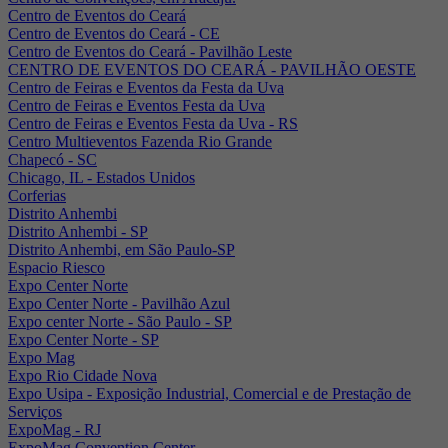
Centro de Eventos do Ceará
Centro de Eventos do Ceará - CE
Centro de Eventos do Ceará - Pavilhão Leste
CENTRO DE EVENTOS DO CEARÁ - PAVILHÃO OESTE
Centro de Feiras e Eventos da Festa da Uva
Centro de Feiras e Eventos Festa da Uva
Centro de Feiras e Eventos Festa da Uva - RS
Centro Multieventos Fazenda Rio Grande
Chapecó - SC
Chicago, IL - Estados Unidos
Corferias
Distrito Anhembi
Distrito Anhembi - SP
Distrito Anhembi, em São Paulo-SP
Espacio Riesco
Expo Center Norte
Expo Center Norte - Pavilhão Azul
Expo center Norte - São Paulo - SP
Expo Center Norte - SP
Expo Mag
Expo Rio Cidade Nova
Expo Usipa - Exposição Industrial, Comercial e de Prestação de
Serviços
ExpoMag - RJ
ExpoMag Convention Center