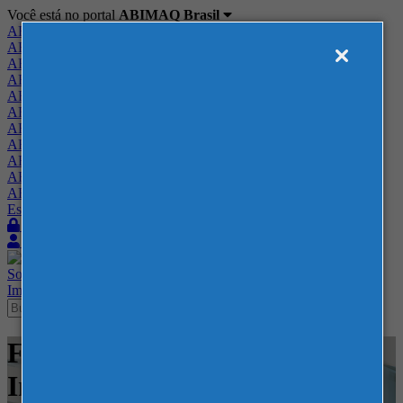
Você está no portal
ABIMAQ Brasil
ABIMAQ Brasil
ABIMAQ Minas Gerais
ABIMAQ Norte-Nordeste
ABIMAQ Paraná
ABIMAQ Piracicaba
ABIMAQ Ribeirão Preto
ABIMAQ Rio de Janeiro
ABIMAQ Rio Grande do Sul
ABIMAQ Santa Catarina
ABIMAQ São Paulo
ABIMAQ Vale do Paraíba
Escritório de Relações Governamentais
Login
Quero me associar
Sobre
Nossos Serviços
Agenda
Feiras
Cursos
Academia
Blog
Imprensa
Contato
Feiras - Espacio Riesco - Feira
Internacional - Naval e