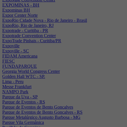
EXPOMINAS - BH
Expominas BH
Expor Center Norte
ExpoRio Cidade Nova - Rio de Janeiro - Brasil
ExpoRio, Rio de Janeiro, RJ
Expotrade - Curitiba - PR
Expotrade Convention Center
ExpoTrade Pinhais - Curitiba/PR
Expoville
Expoville - SC
FIDAM Americana
FIESC
FUNDAPARQUE
Georgia World Congress Center
Golden Hall WTC - SP.
Lima - Peru
Messe Frankfurt
NAMPO Park
Parque da Uva - SP
Parque de Eventos - RS
Parque de Eventos de Bento Gonçalves
Parque de Eventos de Bento Gonçalves - RS
Parque Metalúrgico Augusto Barbosa - MG
Parque Vila Germânica