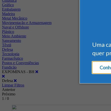
Ginástica
Gráfico
Embalagem
Madeira
Metal Mecânico
Movimentação e Armazenagem
Naval e Offshore
Plástico
Meio Ambiente
Saneamento
Uma c
Têxtil
Defesa
quer p
Tecnologia
Farmacêutico
Postos e Conveniências
Conhe
Fundição
EXPOMINAS - BH
Defesa
Limpar Filtros
Anterior
Próximo
1 / 0