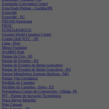
Expotrade Convention Center
ExpoTrade Pinhais - Curitiba/PR
Expoville
Expoville - SC
FIDAM Americana
FIESC
FUNDAPARQUE
Georgia World Congress Center
Golden Hall WTC - SP.
Lima - Peru
Messe Frankfurt
NAMPO Park
Parque da Uva - SP
Parque de Eventos - RS
Parque de Eventos de Bento Gonçalves
Parque de Eventos de Bento Gonçalves - RS
Parque Metalúrgico Augusto Barbosa - MG
Parque Vila Germânica
Pavilhão de Carapina
Pavilhão de Carapina - Serra - ES
Pernambuco Centro de Convenções - Olinda, PE
PIT - Parque de Inovação Tecnológica
Plaza Mayor Medellín
Polo Caruaru
Polo Caruaru - PE