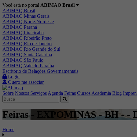
Você está no portal
ABIMAQ Brasil
ABIMAQ Brasil
ABIMAQ Minas Gerais
ABIMAQ Norte-Nordeste
ABIMAQ Paraná
ABIMAQ Piracicaba
ABIMAQ Ribeirão Preto
ABIMAQ Rio de Janeiro
ABIMAQ Rio Grande do Sul
ABIMAQ Santa Catarina
ABIMAQ São Paulo
ABIMAQ Vale do Paraíba
Escritório de Relações Governamentais
Login
Quero me associar
Sobre
Nossos Serviços
Agenda
Feiras
Cursos
Academia
Blog
Impren
Feiras - EXPOMINAS - BH - - 
Home