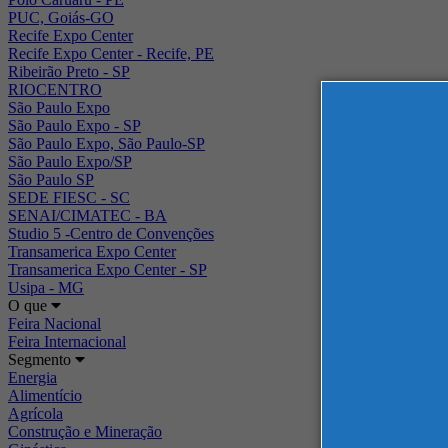
PUC, Goiás-GO
Recife Expo Center
Recife Expo Center - Recife, PE
Ribeirão Preto - SP
RIOCENTRO
São Paulo Expo
São Paulo Expo - SP
São Paulo Expo, São Paulo-SP
São Paulo Expo/SP
São Paulo SP
SEDE FIESC - SC
SENAI/CIMATEC - BA
Studio 5 -Centro de Convenções
Transamerica Expo Center
Transamerica Expo Center - SP
Usipa - MG
O que
Feira Nacional
Feira Internacional
Segmento
Energia
Alimentício
Agrícola
Construção e Mineração