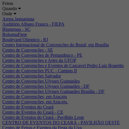
Feiras
Quando
Onde
Arena Jaguariuna
Auditório Albano Franco - FIEPA
Blumenau - SC
BolognaFiere
Boulevard Olimpico - RJ
Centro Internacional de Convenções do Brasil, em Brasília
Centro de Convenções - SE
Centro de Convenções de Pernambuco - PE
Centro de Convenções e Artes da UFOP
Centro de Convenções e Eventos de Cascavel Pedro Luiz Boaretto
Centro de Convenções PUC - Campus II
Centro de Convenções Salvador
Centro de Convenções Ulysses Guimarães
Centro de Convenções Ulysses Guimarães - DF
Centro de Convenções Ulysses Guimarães Brasília - DF
Centro de Convenções, em Aracaju
Centro de Convenções, em Aracaju.
Centro de Eventos do Ceará
Centro de Eventos do Ceará - CE
Centro de Eventos do Ceará - Pavilhão Leste
CENTRO DE EVENTOS DO CEARÁ - PAVILHÃO OESTE
Centro de Feiras e Eventos da Festa da Uva