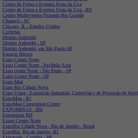
Centro de Feiras e Eventos Festa da Uva
Centro de Feiras e Eventos Festa da Uva - RS
Centro Multieventos Fazenda Rio Grande
Chapecó - SC
Chicago, IL - Estados Unidos
Corferias
Distrito Anhembi
Distrito Anhembi - SP
Distrito Anhembi, em São Paulo-SP
Espacio Riesco
Expo Center Norte
Expo Center Norte - Pavilhão Azul
Expo center Norte - São Paulo - SP
Expo Center Norte - SP
Expo Mag
Expo Rio Cidade Nova
Expo Usipa - Exposição Industrial, Comercial e de Prestação de Serv
ExpoMag - RJ
ExpoMag Convention Center
EXPOMINAS - BH
Expominas BH
Expor Center Norte
ExpoRio Cidade Nova - Rio de Janeiro - Brasil
ExpoRio, Rio de Janeiro, RJ
Expotrade - Curitiba - PR