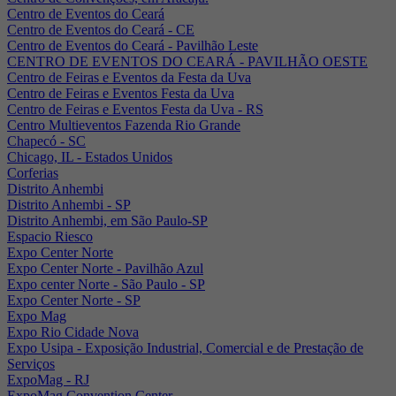
Centro de Eventos do Ceará
Centro de Eventos do Ceará - CE
Centro de Eventos do Ceará - Pavilhão Leste
CENTRO DE EVENTOS DO CEARÁ - PAVILHÃO OESTE
Centro de Feiras e Eventos da Festa da Uva
Centro de Feiras e Eventos Festa da Uva
Centro de Feiras e Eventos Festa da Uva - RS
Centro Multieventos Fazenda Rio Grande
Chapecó - SC
Chicago, IL - Estados Unidos
Corferias
Distrito Anhembi
Distrito Anhembi - SP
Distrito Anhembi, em São Paulo-SP
Espacio Riesco
Expo Center Norte
Expo Center Norte - Pavilhão Azul
Expo center Norte - São Paulo - SP
Expo Center Norte - SP
Expo Mag
Expo Rio Cidade Nova
Expo Usipa - Exposição Industrial, Comercial e de Prestação de
Serviços
ExpoMag - RJ
ExpoMag Convention Center