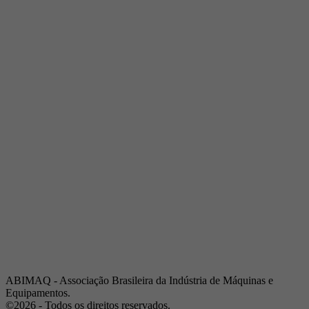
Telefone:
(19) 3432-2517
Celular:
(19) 97128-4664
E-mail:
srpi@abimaq.org.br
Ribeirão Preto - São Paulo
Endereço:
Av. Pres. Vargas, 2001 | Sala 153
Telefone:
(16) 3941-4113
Celular:
(16) 9 9734-2810
São José dos Campos - São Paulo
Endereço:
Estrada Dr. Altino Bondesan, 500 | Sala 112
Telefone:
(12) 3939-5733
Celular:
(12) 99614-6010
E-mail:
srvp@abimaq.org.br
São Paulo - São Paulo
Endereço:
Avenida Jabaquara, 2925
Telefone:
(11) 5582-6311
ABIMAQ - Associação Brasileira da Indústria de Máquinas e
Equipamentos.
©2026 - Todos os direitos reservados.