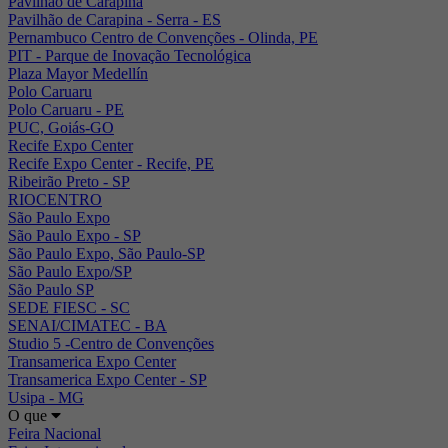
Pavilhão de Carapina
Pavilhão de Carapina - Serra - ES
Pernambuco Centro de Convenções - Olinda, PE
PIT - Parque de Inovação Tecnológica
Plaza Mayor Medellín
Polo Caruaru
Polo Caruaru - PE
PUC, Goiás-GO
Recife Expo Center
Recife Expo Center - Recife, PE
Ribeirão Preto - SP
RIOCENTRO
São Paulo Expo
São Paulo Expo - SP
São Paulo Expo, São Paulo-SP
São Paulo Expo/SP
São Paulo SP
SEDE FIESC - SC
SENAI/CIMATEC - BA
Studio 5 -Centro de Convenções
Transamerica Expo Center
Transamerica Expo Center - SP
Usipa - MG
O que
Feira Nacional