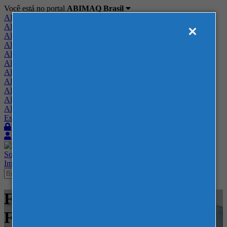
Você está no portal
ABIMAQ Brasil
ABIMAQ Brasil
ABIMAQ Minas Gerais
ABIMAQ Norte-Nordeste
ABIMAQ Paraná
ABIMAQ Piracicaba
ABIMAQ Ribeirão Preto
ABIMAQ Rio de Janeiro
ABIMAQ Rio Grande do Sul
ABIMAQ Santa Catarina
ABIMAQ São Paulo
ABIMAQ Vale do Paraíba
Escritório de Relações Governamentais
Login
Quero me associar
Sobre
Nossos Serviços
Agenda
Feiras
Cursos
Academia
Blog
Imprensa
Contato
Feiras - EXPOMINAS - BH -
Feira Internacional - Naval e