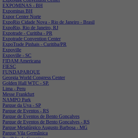
EXPOMINAS - BH
Expominas BH
Expor Center Norte
ExpoRio Cidade Nova - Rio de Janeiro - Brasil
ExpoRio, Rio de Janeiro, RJ
Expotrade - Curitiba - PR
Expotrade Convention Center
ExpoTrade Pinhais - Curitiba/PR
Expoville
Expoville - SC
FIDAM Americana
FIESC
FUNDAPARQUE
Georgia World Congress Center
Golden Hall WTC - SP.
Lima - Peru
Messe Frankfurt
NAMPO Park
Parque da Uva - SP
Parque de Eventos - RS
Parque de Eventos de Bento Gonçalves
Parque de Eventos de Bento Gonçalves - RS
Parque Metalúrgico Augusto Barbosa - MG
Parque Vila Germânica