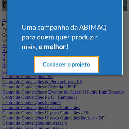
Offshore
Home
Uma campanha da ABIMAQ
Feiras
Quando
para quem quer produzir
Onde
mais,
e melhor!
Arena Jaguariuna
Auditório Albano Franco - FIEPA
Blumenau - SC
BolognaFiere
Conhecer o projeto
Boulevard Olimpico - RJ
Centro Internacional de Convenções do Brasil, em Brasília
Centro de Convenções - SE
Centro de Convenções de Pernambuco - PE
Centro de Convenções e Artes da UFOP
Centro de Convenções e Eventos de Cascavel Pedro Luiz Boaretto
Centro de Convenções PUC - Campus II
Centro de Convenções Salvador
Centro de Convenções Ulysses Guimarães
Centro de Convenções Ulysses Guimarães - DF
Centro de Convenções Ulysses Guimarães Brasília - DF
Centro de Convenções, em Aracaju
Centro de Convenções, em Aracaju.