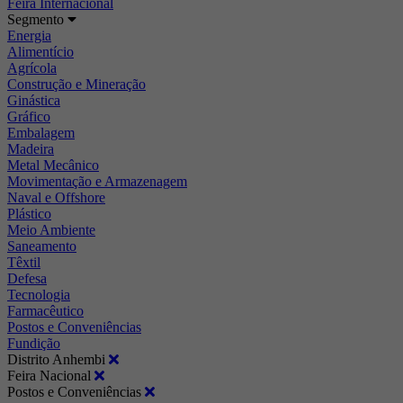
Feira Internacional
Segmento
Energia
Alimentício
Agrícola
Construção e Mineração
Ginástica
Gráfico
Embalagem
Madeira
Metal Mecânico
Movimentação e Armazenagem
Naval e Offshore
Plástico
Meio Ambiente
Saneamento
Têxtil
Defesa
Tecnologia
Farmacêutico
Postos e Conveniências
Fundição
Distrito Anhembi
Feira Nacional
Postos e Conveniências