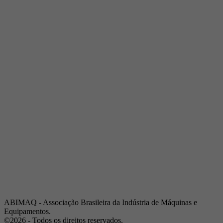
Telefone:
(19) 3432-2517
Celular:
(19) 97128-4664
E-mail:
srpi@abimaq.org.br
Ribeirão Preto - São Paulo
Endereço:
Av. Pres. Vargas, 2001 | Sala 153
Telefone:
(16) 3941-4113
Celular:
(16) 9 9734-2810
São José dos Campos - São Paulo
Endereço:
Estrada Dr. Altino Bondesan, 500 | Sala 112
Telefone:
(12) 3939-5733
Celular:
(12) 99614-6010
E-mail:
srvp@abimaq.org.br
São Paulo - São Paulo
Endereço:
Avenida Jabaquara, 2925
Telefone:
(11) 5582-6311
ABIMAQ - Associação Brasileira da Indústria de Máquinas e
Equipamentos.
©2026 - Todos os direitos reservados.