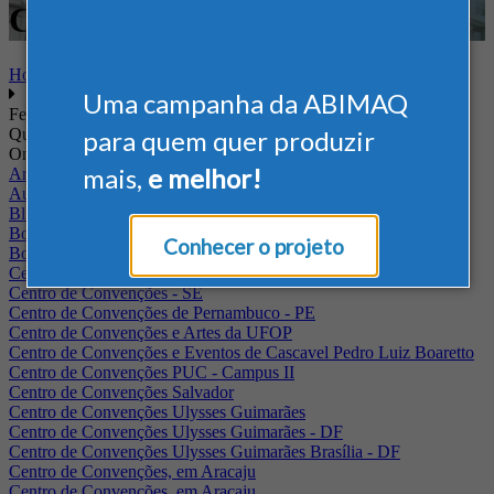
Conveniências
Home
Uma campanha da ABIMAQ
Feiras
Quando
para quem quer produzir
Onde
mais,
e melhor!
Arena Jaguariuna
Auditório Albano Franco - FIEPA
Blumenau - SC
BolognaFiere
Conhecer o projeto
Boulevard Olimpico - RJ
Centro Internacional de Convenções do Brasil, em Brasília
Centro de Convenções - SE
Centro de Convenções de Pernambuco - PE
Centro de Convenções e Artes da UFOP
Centro de Convenções e Eventos de Cascavel Pedro Luiz Boaretto
Centro de Convenções PUC - Campus II
Centro de Convenções Salvador
Centro de Convenções Ulysses Guimarães
Centro de Convenções Ulysses Guimarães - DF
Centro de Convenções Ulysses Guimarães Brasília - DF
Centro de Convenções, em Aracaju
Centro de Convenções, em Aracaju.