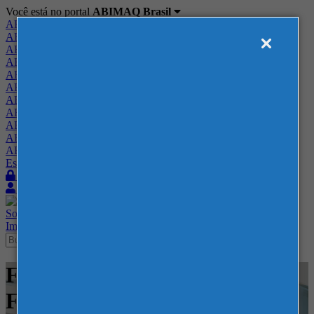
Você está no portal
ABIMAQ Brasil
ABIMAQ Brasil
ABIMAQ Minas Gerais
ABIMAQ Norte-Nordeste
ABIMAQ Paraná
ABIMAQ Piracicaba
ABIMAQ Ribeirão Preto
ABIMAQ Rio de Janeiro
ABIMAQ Rio Grande do Sul
ABIMAQ Santa Catarina
ABIMAQ São Paulo
ABIMAQ Vale do Paraíba
Escritório de Relações Governamentais
Login
Quero me associar
Sobre
Nossos Serviços
Agenda
Feiras
Cursos
Academia
Blog
Imprensa
Contato
Feiras - Distrito Anhembi -
Feira Nacional - Postos e