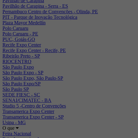
Pavilhão de Carapina
Pavilhão de Carapina - Serra - ES
Pernambuco Centro de Convenções - Olinda, PE
PIT - Parque de Inovação Tecnológica
Plaza Mayor Medellín
Polo Caruaru
Polo Caruaru - PE
PUC, Goiás-GO
Recife Expo Center
Recife Expo Center - Recife, PE
Ribeirão Preto - SP
RIOCENTRO
São Paulo Expo
São Paulo Expo - SP
São Paulo Expo, São Paulo-SP
São Paulo Expo/SP
São Paulo SP
SEDE FIESC - SC
SENAI/CIMATEC - BA
Studio 5 -Centro de Convenções
Transamerica Expo Center
Transamerica Expo Center - SP
Usipa - MG
O que
Feira Nacional