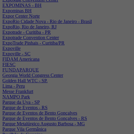
EXPOMINAS - BH
Expominas BH
Expor Center Norte
ExpoRio Cidade Nova - Rio de Janeiro - Brasil
ExpoRio, Rio de Janeiro, RJ
Expotrade - Curitiba - PR
Expotrade Convention Center
ExpoTrade Pinhais - Curitiba/PR
Expoville
Expoville - SC
FIDAM Americana
FIESC
FUNDAPARQUE
Georgia World Congress Center
Golden Hall WTC - SP.
Lima - Peru
Messe Frankfurt
NAMPO Park
Parque da Uva - SP
Parque de Eventos - RS
Parque de Eventos de Bento Gonçalves
Parque de Eventos de Bento Gonçalves - RS
Parque Metalúrgico Augusto Barbosa - MG
Parque Vila Germânica