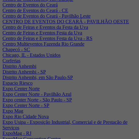
Centro de Eventos do Ceará
Centro de Eventos do Ceará - CE
Centro de Eventos do Ceará - Pavilhão Leste
CENTRO DE EVENTOS DO CEARÁ - PAVILHÃO OESTE
Centro de Feiras e Eventos da Festa da Uva
Centro de Feiras e Eventos Festa da Uva
Centro de Feiras e Eventos Festa da Uva - RS
Centro Multieventos Fazenda Rio Grande
Chapecó - SC
Chicago, IL - Estados Unidos
Corferias
Distrito Anhembi
Distrito Anhembi - SP
Distrito Anhembi, em São Paulo-SP
Espacio Riesco
Expo Center Norte
Expo Center Norte - Pavilhão Azul
Expo center Norte - São Paulo - SP
Expo Center Norte - SP
Expo Mag
Expo Rio Cidade Nova
Expo Usipa - Exposição Industrial, Comercial e de Prestação de
Serviços
ExpoMag - RJ
ExpoMag Convention Center