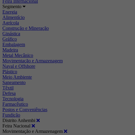
Feira Internacional
Segmento
Energia
Alimentício
Agrícola
Construção e Mineração
Ginástica
Gráfico
Embalagem
Madeira
Metal Mecânico
Movimentação e Armazenagem
Naval e Offshore
Plástico
Meio Ambiente
Saneamento
Têxtil
Defesa
Tecnologia
Farmacêutico
Postos e Conveniências
Fundição
Distrito Anhembi
Feira Nacional
Movimentação e Armazenagem