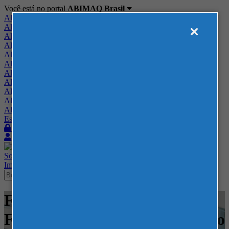
Você está no portal
ABIMAQ Brasil
ABIMAQ Brasil
ABIMAQ Minas Gerais
ABIMAQ Norte-Nordeste
ABIMAQ Paraná
ABIMAQ Piracicaba
ABIMAQ Ribeirão Preto
ABIMAQ Rio de Janeiro
ABIMAQ Rio Grande do Sul
ABIMAQ Santa Catarina
ABIMAQ São Paulo
ABIMAQ Vale do Paraíba
Escritório de Relações Governamentais
Login
Quero me associar
Sobre
Nossos Serviços
Agenda
Feiras
Cursos
Academia
Blog
Imprensa
Contato
Feiras - Distrito Anhembi -
Feira Nacional - Movimentação