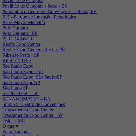
Pavilhão de Carapina
Pavilhão de Carapina - Serra - ES
Pernambuco Centro de Convenções - Olinda, PE
PIT - Parque de Inovação Tecnológica
Plaza Mayor Medellín
Polo Caruaru
Polo Caruaru - PE
PUC, Goiás-GO
Recife Expo Center
Recife Expo Center - Recife, PE
Ribeirão Preto - SP
RIOCENTRO
São Paulo Expo
São Paulo Expo - SP
São Paulo Expo, São Paulo-SP
São Paulo Expo/SP
São Paulo SP
SEDE FIESC - SC
SENAI/CIMATEC - BA
Studio 5 -Centro de Convenções
Transamerica Expo Center
Transamerica Expo Center - SP
Usipa - MG
O que
Feira Nacional