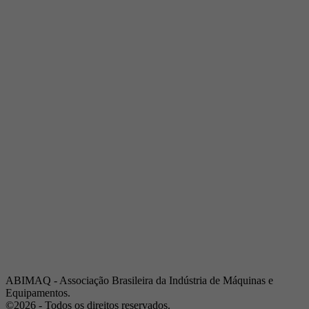
Telefone:
(19) 3432-2517
Celular:
(19) 97128-4664
E-mail:
srpi@abimaq.org.br
Ribeirão Preto - São Paulo
Endereço:
Av. Pres. Vargas, 2001 | Sala 153
Telefone:
(16) 3941-4113
Celular:
(16) 9 9734-2810
São José dos Campos - São Paulo
Endereço:
Estrada Dr. Altino Bondesan, 500 | Sala 112
Telefone:
(12) 3939-5733
Celular:
(12) 99614-6010
E-mail:
srvp@abimaq.org.br
São Paulo - São Paulo
Endereço:
Avenida Jabaquara, 2925
Telefone:
(11) 5582-6311
ABIMAQ - Associação Brasileira da Indústria de Máquinas e
Equipamentos.
©2026 - Todos os direitos reservados.