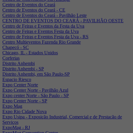
Centro de Eventos do Ceará
Centro de Eventos do Ceará - CE
Centro de Eventos do Ceará - Pavilhão Leste
CENTRO DE EVENTOS DO CEARÁ - PAVILHÃO OESTE
Centro de Feiras e Eventos da Festa da Uva
Centro de Feiras e Eventos Festa da Uva
Centro de Feiras e Eventos Festa da Uva - RS
Centro Multieventos Fazenda Rio Grande
Chapecó - SC
Chicago, IL - Estados Unidos
Corferias
Distrito Anhembi
Distrito Anhembi - SP
Distrito Anhembi, em São Paulo-SP
Espacio Riesco
Expo Center Norte
Expo Center Norte - Pavilhão Azul
Expo center Norte - São Paulo - SP
Expo Center Norte - SP
Expo Mag
Expo Rio Cidade Nova
Expo Usipa - Exposição Industrial, Comercial e de Prestação de
Serviços
ExpoMag - RJ
ExpoMag Convention Center