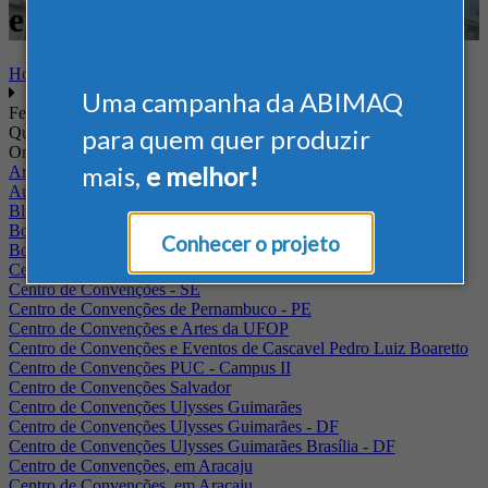
e Armazenagem
Home
Uma campanha da ABIMAQ
Feiras
Quando
para quem quer produzir
Onde
mais,
e melhor!
Arena Jaguariuna
Auditório Albano Franco - FIEPA
Blumenau - SC
BolognaFiere
Conhecer o projeto
Boulevard Olimpico - RJ
Centro Internacional de Convenções do Brasil, em Brasília
Centro de Convenções - SE
Centro de Convenções de Pernambuco - PE
Centro de Convenções e Artes da UFOP
Centro de Convenções e Eventos de Cascavel Pedro Luiz Boaretto
Centro de Convenções PUC - Campus II
Centro de Convenções Salvador
Centro de Convenções Ulysses Guimarães
Centro de Convenções Ulysses Guimarães - DF
Centro de Convenções Ulysses Guimarães Brasília - DF
Centro de Convenções, em Aracaju
Centro de Convenções, em Aracaju.