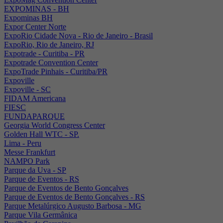
EXPOMINAS - BH
Expominas BH
Expor Center Norte
ExpoRio Cidade Nova - Rio de Janeiro - Brasil
ExpoRio, Rio de Janeiro, RJ
Expotrade - Curitiba - PR
Expotrade Convention Center
ExpoTrade Pinhais - Curitiba/PR
Expoville
Expoville - SC
FIDAM Americana
FIESC
FUNDAPARQUE
Georgia World Congress Center
Golden Hall WTC - SP.
Lima - Peru
Messe Frankfurt
NAMPO Park
Parque da Uva - SP
Parque de Eventos - RS
Parque de Eventos de Bento Gonçalves
Parque de Eventos de Bento Gonçalves - RS
Parque Metalúrgico Augusto Barbosa - MG
Parque Vila Germânica