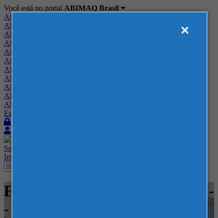
Você está no portal
ABIMAQ Brasil
ABIMAQ Brasil
ABIMAQ Minas Gerais
ABIMAQ Norte-Nordeste
ABIMAQ Paraná
ABIMAQ Piracicaba
ABIMAQ Ribeirão Preto
ABIMAQ Rio de Janeiro
ABIMAQ Rio Grande do Sul
ABIMAQ Santa Catarina
ABIMAQ São Paulo
ABIMAQ Vale do Paraíba
Escritório de Relações Governamentais
Login
Quero me associar
Sobre
Nossos Serviços
Agenda
Feiras
Cursos
Academia
Blog
Imprensa
Contato
Feiras - Distrito Anhembi - SP -
-