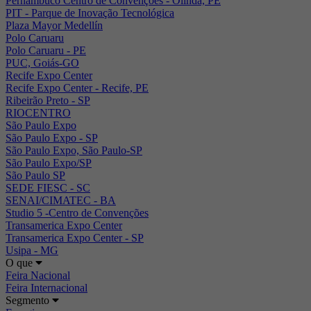
Pernambuco Centro de Convenções - Olinda, PE
PIT - Parque de Inovação Tecnológica
Plaza Mayor Medellín
Polo Caruaru
Polo Caruaru - PE
PUC, Goiás-GO
Recife Expo Center
Recife Expo Center - Recife, PE
Ribeirão Preto - SP
RIOCENTRO
São Paulo Expo
São Paulo Expo - SP
São Paulo Expo, São Paulo-SP
São Paulo Expo/SP
São Paulo SP
SEDE FIESC - SC
SENAI/CIMATEC - BA
Studio 5 -Centro de Convenções
Transamerica Expo Center
Transamerica Expo Center - SP
Usipa - MG
O que
Feira Nacional
Feira Internacional
Segmento