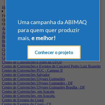
Home
Feiras
Quando
Uma campanha da ABIMAQ
Onde
Arena Jaguariuna
para quem quer produzir
Auditório Albano Franco - FIEPA
mais,
e melhor!
Blumenau - SC
BolognaFiere
Boulevard Olimpico - RJ
Centro Internacional de Convenções do Brasil, em Brasília
Conhecer o projeto
Centro de Convenções - SE
Centro de Convenções de Pernambuco - PE
Centro de Convenções e Artes da UFOP
Centro de Convenções e Eventos de Cascavel Pedro Luiz Boaretto
Centro de Convenções PUC - Campus II
Centro de Convenções Salvador
Centro de Convenções Ulysses Guimarães
Centro de Convenções Ulysses Guimarães - DF
Centro de Convenções Ulysses Guimarães Brasília - DF
Centro de Convenções, em Aracaju
Centro de Convenções, em Aracaju.
Centro de Eventos do Ceará
Centro de Eventos do Ceará - CE