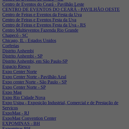
Centro de Eventos do Ceará - Pavilhão Leste
CENTRO DE EVENTOS DO CEARÁ - PAVILHÃO OESTE
Centro de Feiras e Eventos da Festa da Uva
Centro de Feiras e Eventos Festa da Uva
Centro de Feiras e Eventos Festa da Uva - RS
Centro Multieventos Fazenda Rio Grande
Chapecó - SC
Chicago, IL - Estados Unidos
Corferias
Distrito Anhembi
Distrito Anhembi - SP
Distrito Anhembi, em São Paulo-SP
Espacio Riesco
Expo Center Norte
Expo Center Norte - Pavilhão Azul
Expo center Norte - São Paulo - SP
Expo Center Norte - SP
Expo Mag
Expo Rio Cidade Nova
Expo Usipa - Exposição Industrial, Comercial e de Prestação de
Serviços
ExpoMag - RJ
ExpoMag Convention Center
EXPOMINAS - BH
Expominas BH