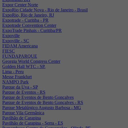
Expor Center Norte
ExpoRio Cidade Nova - Rio de Janeiro - Brasil
ExpoRio, Rio de Janeiro, RJ
Expotrade - Curitiba - PR
Expotrade Convention Center
ExpoTrade Pinhais - Curitiba/PR
Expoville
Expoville - SC
FIDAM Americana
FIESC
FUNDAPARQUE
Georgia World Congress Center
Golden Hall WTC - SP.
Lima - Peru
Messe Frankfurt
NAMPO Park
Parque da Uva - SP
Parque de Eventos - RS
Parque de Eventos de Bento Gonçalves
Parque de Eventos de Bento Gonçalves - RS
Parque Metalúrgico Augusto Barbosa - MG
Parque Vila Germânica
Pavilhão de Carapina
Pavilhão de Carapina - Serra - ES