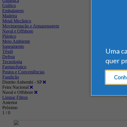
Ginástica
Gráfico
Embalagem
Madeira
Metal Mecânico
Movimentação e Armazenagem
Naval e Offshore
Plástico
Meio Ambiente
Saneamento
Uma c
Têxtil
Defesa
quer p
Tecnologia
Farmacêutico
Postos e Conveniências
Conhe
Fundição
Distrito Anhembi - SP
Feira Nacional
Naval e Offshore
Limpar Filtros
Anterior
Próximo
1 / 0