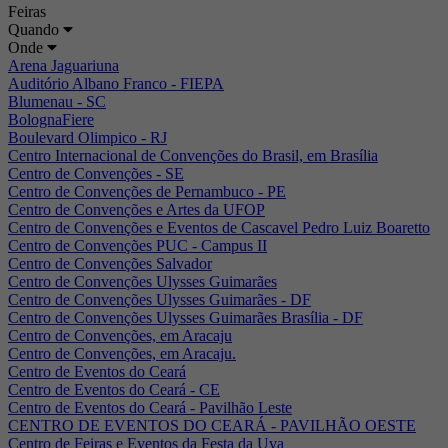
Feiras
Quando
Onde
Arena Jaguariuna
Auditório Albano Franco - FIEPA
Blumenau - SC
BolognaFiere
Boulevard Olimpico - RJ
Centro Internacional de Convenções do Brasil, em Brasília
Centro de Convenções - SE
Centro de Convenções de Pernambuco - PE
Centro de Convenções e Artes da UFOP
Centro de Convenções e Eventos de Cascavel Pedro Luiz Boaretto
Centro de Convenções PUC - Campus II
Centro de Convenções Salvador
Centro de Convenções Ulysses Guimarães
Centro de Convenções Ulysses Guimarães - DF
Centro de Convenções Ulysses Guimarães Brasília - DF
Centro de Convenções, em Aracaju
Centro de Convenções, em Aracaju.
Centro de Eventos do Ceará
Centro de Eventos do Ceará - CE
Centro de Eventos do Ceará - Pavilhão Leste
CENTRO DE EVENTOS DO CEARÁ - PAVILHÃO OESTE
Centro de Feiras e Eventos da Festa da Uva