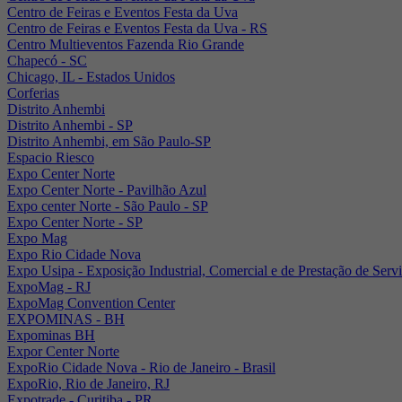
Centro de Feiras e Eventos Festa da Uva
Centro de Feiras e Eventos Festa da Uva - RS
Centro Multieventos Fazenda Rio Grande
Chapecó - SC
Chicago, IL - Estados Unidos
Corferias
Distrito Anhembi
Distrito Anhembi - SP
Distrito Anhembi, em São Paulo-SP
Espacio Riesco
Expo Center Norte
Expo Center Norte - Pavilhão Azul
Expo center Norte - São Paulo - SP
Expo Center Norte - SP
Expo Mag
Expo Rio Cidade Nova
Expo Usipa - Exposição Industrial, Comercial e de Prestação de Serv
ExpoMag - RJ
ExpoMag Convention Center
EXPOMINAS - BH
Expominas BH
Expor Center Norte
ExpoRio Cidade Nova - Rio de Janeiro - Brasil
ExpoRio, Rio de Janeiro, RJ
Expotrade - Curitiba - PR