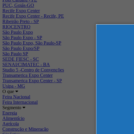
PUC, Goiás-GO
Recife Expo Center
Recife Expo Center - Recife, PE
Ribeirão Preto - SP
RIOCENTRO
São Paulo Expo
São Paulo Expo - SP
São Paulo Expo, São Paulo-SP
São Paulo Expo/SP
São Paulo SP
SEDE FIESC - SC
SENAI/CIMATEC - BA
Studio 5 -Centro de Convenções
Transamerica Expo Center
Transamerica Expo Center - SP
Usipa - MG
O que
Feira Nacional
Feira Internacional
Segmento
Energia
Alimentício
Agrícola
Construção e Mineração