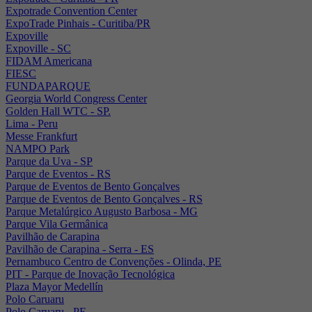
Expotrade Convention Center
ExpoTrade Pinhais - Curitiba/PR
Expoville
Expoville - SC
FIDAM Americana
FIESC
FUNDAPARQUE
Georgia World Congress Center
Golden Hall WTC - SP.
Lima - Peru
Messe Frankfurt
NAMPO Park
Parque da Uva - SP
Parque de Eventos - RS
Parque de Eventos de Bento Gonçalves
Parque de Eventos de Bento Gonçalves - RS
Parque Metalúrgico Augusto Barbosa - MG
Parque Vila Germânica
Pavilhão de Carapina
Pavilhão de Carapina - Serra - ES
Pernambuco Centro de Convenções - Olinda, PE
PIT - Parque de Inovação Tecnológica
Plaza Mayor Medellín
Polo Caruaru
Polo Caruaru - PE