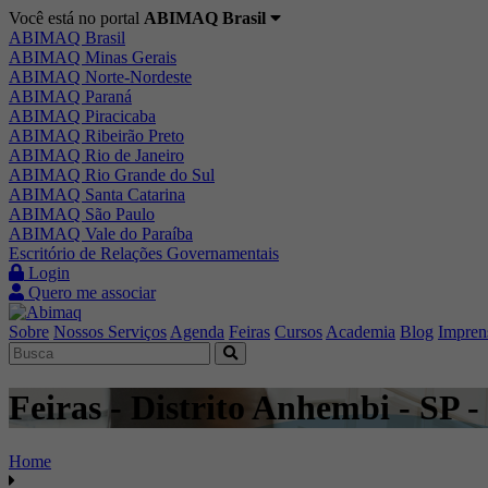
Você está no portal
ABIMAQ Brasil
ABIMAQ Brasil
ABIMAQ Minas Gerais
ABIMAQ Norte-Nordeste
ABIMAQ Paraná
ABIMAQ Piracicaba
ABIMAQ Ribeirão Preto
ABIMAQ Rio de Janeiro
ABIMAQ Rio Grande do Sul
ABIMAQ Santa Catarina
ABIMAQ São Paulo
ABIMAQ Vale do Paraíba
Escritório de Relações Governamentais
Login
Quero me associar
Sobre
Nossos Serviços
Agenda
Feiras
Cursos
Academia
Blog
Impren
Feiras - Distrito Anhembi - SP -
Home