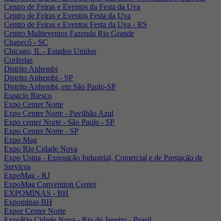
Centro de Feiras e Eventos da Festa da Uva
Centro de Feiras e Eventos Festa da Uva
Centro de Feiras e Eventos Festa da Uva - RS
Centro Multieventos Fazenda Rio Grande
Chapecó - SC
Chicago, IL - Estados Unidos
Corferias
Distrito Anhembi
Distrito Anhembi - SP
Distrito Anhembi, em São Paulo-SP
Espacio Riesco
Expo Center Norte
Expo Center Norte - Pavilhão Azul
Expo center Norte - São Paulo - SP
Expo Center Norte - SP
Expo Mag
Expo Rio Cidade Nova
Expo Usipa - Exposição Industrial, Comercial e de Prestação de
Serviços
ExpoMag - RJ
ExpoMag Convention Center
EXPOMINAS - BH
Expominas BH
Expor Center Norte
ExpoRio Cidade Nova - Rio de Janeiro - Brasil