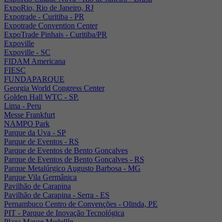
ExpoRio, Rio de Janeiro, RJ
Expotrade - Curitiba - PR
Expotrade Convention Center
ExpoTrade Pinhais - Curitiba/PR
Expoville
Expoville - SC
FIDAM Americana
FIESC
FUNDAPARQUE
Georgia World Congress Center
Golden Hall WTC - SP.
Lima - Peru
Messe Frankfurt
NAMPO Park
Parque da Uva - SP
Parque de Eventos - RS
Parque de Eventos de Bento Gonçalves
Parque de Eventos de Bento Gonçalves - RS
Parque Metalúrgico Augusto Barbosa - MG
Parque Vila Germânica
Pavilhão de Carapina
Pavilhão de Carapina - Serra - ES
Pernambuco Centro de Convenções - Olinda, PE
PIT - Parque de Inovação Tecnológica
Plaza Mayor Medellín