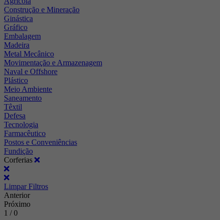
Agrícola
Construção e Mineração
Ginástica
Gráfico
Embalagem
Madeira
Metal Mecânico
Movimentação e Armazenagem
Naval e Offshore
Plástico
Meio Ambiente
Saneamento
Têxtil
Defesa
Tecnologia
Farmacêutico
Postos e Conveniências
Fundição
Corferias
Limpar Filtros
Anterior
Próximo
1 / 0