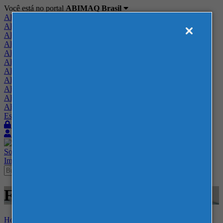
Você está no portal
ABIMAQ Brasil
ABIMAQ Brasil
ABIMAQ Minas Gerais
ABIMAQ Norte-Nordeste
ABIMAQ Paraná
ABIMAQ Piracicaba
ABIMAQ Ribeirão Preto
ABIMAQ Rio de Janeiro
ABIMAQ Rio Grande do Sul
ABIMAQ Santa Catarina
ABIMAQ São Paulo
ABIMAQ Vale do Paraíba
Escritório de Relações Governamentais
Login
Quero me associar
Sobre
Nossos Serviços
Agenda
Feiras
Cursos
Academia
Blog
Imprensa
Contato
Feiras - Corferias - -
Home