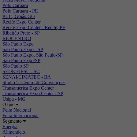
Polo Caruaru
Polo Caruaru - PE
PUC, Goiás-GO
Recife Expo Center
Recife Expo Center - Recife, PE
Ribeirão Preto - SP
RIOCENTRO
São Paulo Expo
São Paulo Expo - SP
São Paulo Expo, São Paulo-SP
São Paulo Expo/SP
São Paulo SP
SEDE FIESC - SC
SENAI/CIMATEC - BA
Studio 5 -Centro de Convenções
Transamerica Expo Center
Transamerica Expo Center - SP
Usipa - MG
O que
Feira Nacional
Feira Internacional
Segmento
Energia
Alimentício