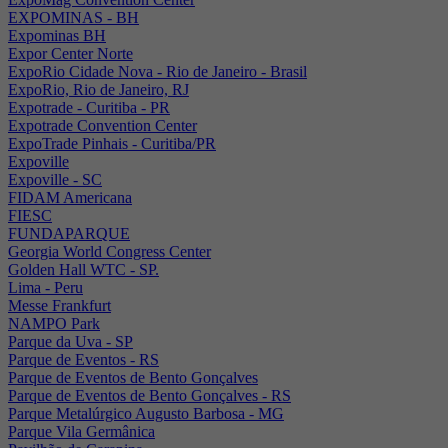
EXPOMINAS - BH
Expominas BH
Expor Center Norte
ExpoRio Cidade Nova - Rio de Janeiro - Brasil
ExpoRio, Rio de Janeiro, RJ
Expotrade - Curitiba - PR
Expotrade Convention Center
ExpoTrade Pinhais - Curitiba/PR
Expoville
Expoville - SC
FIDAM Americana
FIESC
FUNDAPARQUE
Georgia World Congress Center
Golden Hall WTC - SP.
Lima - Peru
Messe Frankfurt
NAMPO Park
Parque da Uva - SP
Parque de Eventos - RS
Parque de Eventos de Bento Gonçalves
Parque de Eventos de Bento Gonçalves - RS
Parque Metalúrgico Augusto Barbosa - MG
Parque Vila Germânica