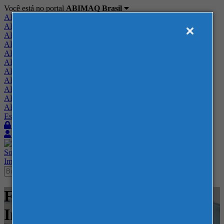
Você está no portal
ABIMAQ Brasil
ABIMAQ Brasil
ABIMAQ Minas Gerais
ABIMAQ Norte-Nordeste
ABIMAQ Paraná
ABIMAQ Piracicaba
ABIMAQ Ribeirão Preto
ABIMAQ Rio de Janeiro
ABIMAQ Rio Grande do Sul
ABIMAQ Santa Catarina
ABIMAQ São Paulo
ABIMAQ Vale do Paraíba
Escritório de Relações Governamentais
Login
Quero me associar
Sobre
Nossos Serviços
Agenda
Feiras
Cursos
Academia
Blog
Imprensa
Contato
Feiras - Corferias - Feira
Internacional - Movimentação