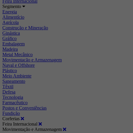
Feira Internacional
Segmento
Energia
Alimentício
Agrícola
Construção e Mineração
Ginástica
Gráfico
Embalagem
Madeira
Metal Mecânico
Movimentação e Armazenagem
Naval e Offshore
Plástico
Meio Ambiente
Saneamento
Têxtil
Defesa
Tecnologia
Farmacêutico
Postos e Conveniências
Fundição
Corferias
Feira Internacional
Movimentação e Armazenagem