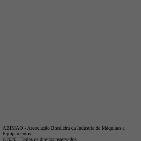
Telefone:
(19) 3432-2517
Celular:
(19) 97128-4664
E-mail:
srpi@abimaq.org.br
Ribeirão Preto - São Paulo
Endereço:
Av. Pres. Vargas, 2001 | Sala 153
Telefone:
(16) 3941-4113
Celular:
(16) 9 9734-2810
São José dos Campos - São Paulo
Endereço:
Estrada Dr. Altino Bondesan, 500 | Sala 112
Telefone:
(12) 3939-5733
Celular:
(12) 99614-6010
E-mail:
srvp@abimaq.org.br
São Paulo - São Paulo
Endereço:
Avenida Jabaquara, 2925
Telefone:
(11) 5582-6311
ABIMAQ - Associação Brasileira da Indústria de Máquinas e
Equipamentos.
©2026 - Todos os direitos reservados.