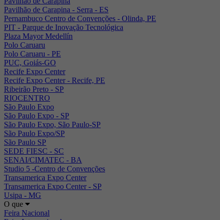
Pavilhão de Carapina
Pavilhão de Carapina - Serra - ES
Pernambuco Centro de Convenções - Olinda, PE
PIT - Parque de Inovação Tecnológica
Plaza Mayor Medellín
Polo Caruaru
Polo Caruaru - PE
PUC, Goiás-GO
Recife Expo Center
Recife Expo Center - Recife, PE
Ribeirão Preto - SP
RIOCENTRO
São Paulo Expo
São Paulo Expo - SP
São Paulo Expo, São Paulo-SP
São Paulo Expo/SP
São Paulo SP
SEDE FIESC - SC
SENAI/CIMATEC - BA
Studio 5 -Centro de Convenções
Transamerica Expo Center
Transamerica Expo Center - SP
Usipa - MG
O que
Feira Nacional