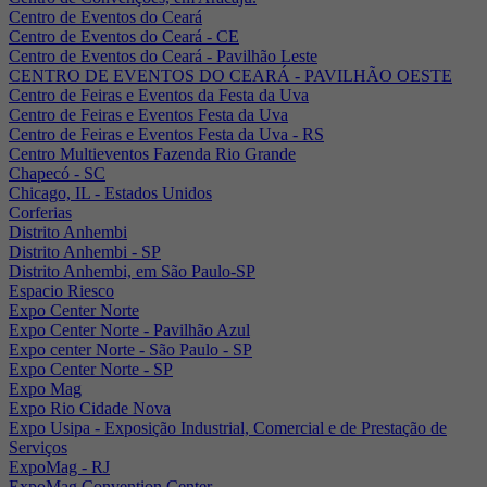
Centro de Eventos do Ceará
Centro de Eventos do Ceará - CE
Centro de Eventos do Ceará - Pavilhão Leste
CENTRO DE EVENTOS DO CEARÁ - PAVILHÃO OESTE
Centro de Feiras e Eventos da Festa da Uva
Centro de Feiras e Eventos Festa da Uva
Centro de Feiras e Eventos Festa da Uva - RS
Centro Multieventos Fazenda Rio Grande
Chapecó - SC
Chicago, IL - Estados Unidos
Corferias
Distrito Anhembi
Distrito Anhembi - SP
Distrito Anhembi, em São Paulo-SP
Espacio Riesco
Expo Center Norte
Expo Center Norte - Pavilhão Azul
Expo center Norte - São Paulo - SP
Expo Center Norte - SP
Expo Mag
Expo Rio Cidade Nova
Expo Usipa - Exposição Industrial, Comercial e de Prestação de
Serviços
ExpoMag - RJ
ExpoMag Convention Center