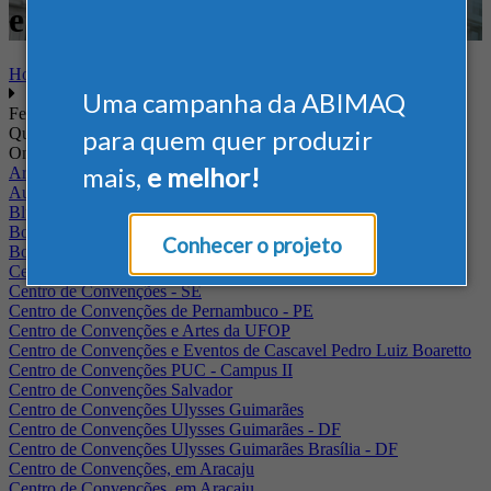
e Armazenagem
Home
Uma campanha da ABIMAQ
Feiras
Quando
para quem quer produzir
Onde
mais,
e melhor!
Arena Jaguariuna
Auditório Albano Franco - FIEPA
Blumenau - SC
BolognaFiere
Conhecer o projeto
Boulevard Olimpico - RJ
Centro Internacional de Convenções do Brasil, em Brasília
Centro de Convenções - SE
Centro de Convenções de Pernambuco - PE
Centro de Convenções e Artes da UFOP
Centro de Convenções e Eventos de Cascavel Pedro Luiz Boaretto
Centro de Convenções PUC - Campus II
Centro de Convenções Salvador
Centro de Convenções Ulysses Guimarães
Centro de Convenções Ulysses Guimarães - DF
Centro de Convenções Ulysses Guimarães Brasília - DF
Centro de Convenções, em Aracaju
Centro de Convenções, em Aracaju.