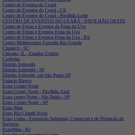
Centro de Eventos do Ceará
Centro de Eventos do Ceará - CE
Centro de Eventos do Ceará - Pavilhão Leste
CENTRO DE EVENTOS DO CEARÁ - PAVILHÃO OESTE
Centro de Feiras e Eventos da Festa da Uva
Centro de Feiras e Eventos Festa da Uva
Centro de Feiras e Eventos Festa da Uva - RS
Centro Multieventos Fazenda Rio Grande
Chapecó - SC
Chicago, IL - Estados Unidos
Corferias
Distrito Anhembi
Distrito Anhembi - SP
Distrito Anhembi, em São Paulo-SP
Espacio Riesco
Expo Center Norte
Expo Center Norte - Pavilhão Azul
Expo center Norte - São Paulo - SP
Expo Center Norte - SP
Expo Mag
Expo Rio Cidade Nova
Expo Usipa - Exposição Industrial, Comercial e de Prestação de
Serviços
ExpoMag - RJ
ExpoMag Convention Center