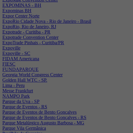
EXPOMINAS - BH
Expominas BH
Expor Center Norte
ExpoRio Cidade Nova - Rio de Janeiro - Brasil
ExpoRio, Rio de Janeiro, RJ
Expotrade - Curitiba - PR
Expotrade Convention Center
ExpoTrade Pinhais - Curitiba/PR
Expoville
Expoville - SC
FIDAM Americana
FIESC
FUNDAPARQUE
Georgia World Congress Center
Golden Hall WTC - SP.
Lima - Peru
Messe Frankfurt
NAMPO Park
Parque da Uva - SP
Parque de Eventos - RS
Parque de Eventos de Bento Gonçalves
Parque de Eventos de Bento Gonçalves - RS
Parque Metalúrgico Augusto Barbosa - MG
Parque Vila Germânica