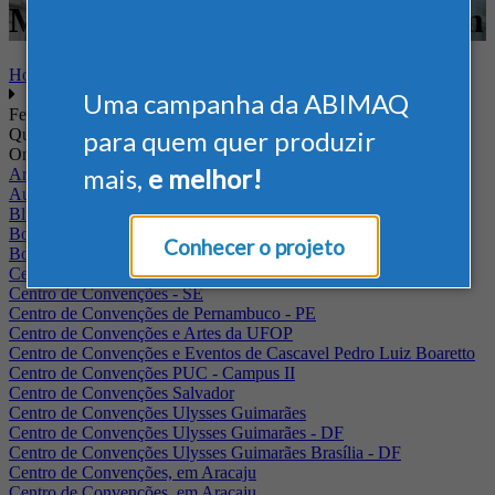
Movimentação e Armazenagem
Home
Uma campanha da ABIMAQ
Feiras
Quando
para quem quer produzir
Onde
mais,
e melhor!
Arena Jaguariuna
Auditório Albano Franco - FIEPA
Blumenau - SC
BolognaFiere
Conhecer o projeto
Boulevard Olimpico - RJ
Centro Internacional de Convenções do Brasil, em Brasília
Centro de Convenções - SE
Centro de Convenções de Pernambuco - PE
Centro de Convenções e Artes da UFOP
Centro de Convenções e Eventos de Cascavel Pedro Luiz Boaretto
Centro de Convenções PUC - Campus II
Centro de Convenções Salvador
Centro de Convenções Ulysses Guimarães
Centro de Convenções Ulysses Guimarães - DF
Centro de Convenções Ulysses Guimarães Brasília - DF
Centro de Convenções, em Aracaju
Centro de Convenções, em Aracaju.