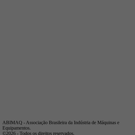
Telefone:
(19) 3432-2517
Celular:
(19) 97128-4664
E-mail:
srpi@abimaq.org.br
Ribeirão Preto - São Paulo
Endereço:
Av. Pres. Vargas, 2001 | Sala 153
Telefone:
(16) 3941-4113
Celular:
(16) 9 9734-2810
São José dos Campos - São Paulo
Endereço:
Estrada Dr. Altino Bondesan, 500 | Sala 112
Telefone:
(12) 3939-5733
Celular:
(12) 99614-6010
E-mail:
srvp@abimaq.org.br
São Paulo - São Paulo
Endereço:
Avenida Jabaquara, 2925
Telefone:
(11) 5582-6311
ABIMAQ - Associação Brasileira da Indústria de Máquinas e
Equipamentos.
©2026 - Todos os direitos reservados.