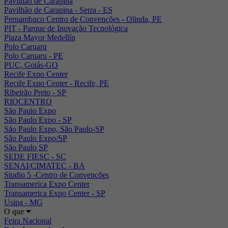
Pavilhão de Carapina
Pavilhão de Carapina - Serra - ES
Pernambuco Centro de Convenções - Olinda, PE
PIT - Parque de Inovação Tecnológica
Plaza Mayor Medellín
Polo Caruaru
Polo Caruaru - PE
PUC, Goiás-GO
Recife Expo Center
Recife Expo Center - Recife, PE
Ribeirão Preto - SP
RIOCENTRO
São Paulo Expo
São Paulo Expo - SP
São Paulo Expo, São Paulo-SP
São Paulo Expo/SP
São Paulo SP
SEDE FIESC - SC
SENAI/CIMATEC - BA
Studio 5 -Centro de Convenções
Transamerica Expo Center
Transamerica Expo Center - SP
Usipa - MG
O que
Feira Nacional