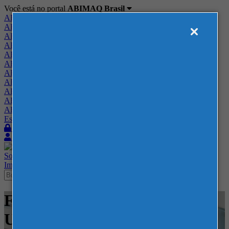
Você está no portal
ABIMAQ Brasil
ABIMAQ Brasil
ABIMAQ Minas Gerais
ABIMAQ Norte-Nordeste
ABIMAQ Paraná
ABIMAQ Piracicaba
ABIMAQ Ribeirão Preto
ABIMAQ Rio de Janeiro
ABIMAQ Rio Grande do Sul
ABIMAQ Santa Catarina
ABIMAQ São Paulo
ABIMAQ Vale do Paraíba
Escritório de Relações Governamentais
Login
Quero me associar
Sobre
Nossos Serviços
Agenda
Feiras
Cursos
Academia
Blog
Imprensa
Contato
Feiras - Chicago, IL - Estados
Unidos - Feira Internacional -