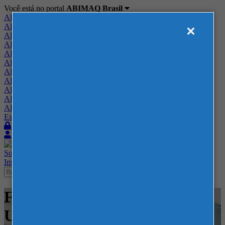
Você está no portal
ABIMAQ Brasil
ABIMAQ Brasil
ABIMAQ Minas Gerais
ABIMAQ Norte-Nordeste
ABIMAQ Paraná
ABIMAQ Piracicaba
ABIMAQ Ribeirão Preto
ABIMAQ Rio de Janeiro
ABIMAQ Rio Grande do Sul
ABIMAQ Santa Catarina
ABIMAQ São Paulo
ABIMAQ Vale do Paraíba
Escritório de Relações Governamentais
Login
Quero me associar
Sobre
Nossos Serviços
Agenda
Feiras
Cursos
Academia
Blog
Imprensa
Contato
Feiras - Chicago, IL - Estados
Unidos - Feira Nacional -