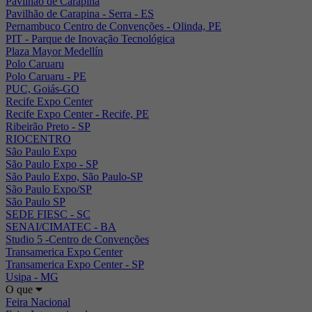
Pavilhão de Carapina
Pavilhão de Carapina - Serra - ES
Pernambuco Centro de Convenções - Olinda, PE
PIT - Parque de Inovação Tecnológica
Plaza Mayor Medellín
Polo Caruaru
Polo Caruaru - PE
PUC, Goiás-GO
Recife Expo Center
Recife Expo Center - Recife, PE
Ribeirão Preto - SP
RIOCENTRO
São Paulo Expo
São Paulo Expo - SP
São Paulo Expo, São Paulo-SP
São Paulo Expo/SP
São Paulo SP
SEDE FIESC - SC
SENAI/CIMATEC - BA
Studio 5 -Centro de Convenções
Transamerica Expo Center
Transamerica Expo Center - SP
Usipa - MG
O que
Feira Nacional