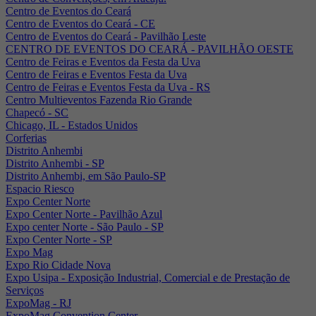
Centro de Eventos do Ceará
Centro de Eventos do Ceará - CE
Centro de Eventos do Ceará - Pavilhão Leste
CENTRO DE EVENTOS DO CEARÁ - PAVILHÃO OESTE
Centro de Feiras e Eventos da Festa da Uva
Centro de Feiras e Eventos Festa da Uva
Centro de Feiras e Eventos Festa da Uva - RS
Centro Multieventos Fazenda Rio Grande
Chapecó - SC
Chicago, IL - Estados Unidos
Corferias
Distrito Anhembi
Distrito Anhembi - SP
Distrito Anhembi, em São Paulo-SP
Espacio Riesco
Expo Center Norte
Expo Center Norte - Pavilhão Azul
Expo center Norte - São Paulo - SP
Expo Center Norte - SP
Expo Mag
Expo Rio Cidade Nova
Expo Usipa - Exposição Industrial, Comercial e de Prestação de
Serviços
ExpoMag - RJ
ExpoMag Convention Center