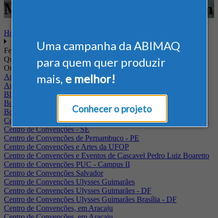
Movimentação e Armazenagem
Home
Uma campanha da ABIMAQ
Feiras
Quando
para quem quer produzir
Onde
mais,
e melhor!
Arena Jaguariuna
Auditório Albano Franco - FIEPA
Blumenau - SC
BolognaFiere
Conhecer o projeto
Boulevard Olimpico - RJ
Centro Internacional de Convenções do Brasil, em Brasília
Centro de Convenções - SE
Centro de Convenções de Pernambuco - PE
Centro de Convenções e Artes da UFOP
Centro de Convenções e Eventos de Cascavel Pedro Luiz Boaretto
Centro de Convenções PUC - Campus II
Centro de Convenções Salvador
Centro de Convenções Ulysses Guimarães
Centro de Convenções Ulysses Guimarães - DF
Centro de Convenções Ulysses Guimarães Brasília - DF
Centro de Convenções, em Aracaju
Centro de Convenções, em Aracaju.