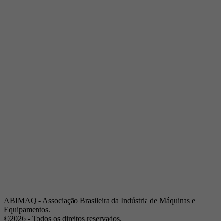
Telefone:
(19) 3432-2517
Celular:
(19) 97128-4664
E-mail:
srpi@abimaq.org.br
Ribeirão Preto - São Paulo
Endereço:
Av. Pres. Vargas, 2001 | Sala 153
Telefone:
(16) 3941-4113
Celular:
(16) 9 9734-2810
São José dos Campos - São Paulo
Endereço:
Estrada Dr. Altino Bondesan, 500 | Sala 112
Telefone:
(12) 3939-5733
Celular:
(12) 99614-6010
E-mail:
srvp@abimaq.org.br
São Paulo - São Paulo
Endereço:
Avenida Jabaquara, 2925
Telefone:
(11) 5582-6311
ABIMAQ - Associação Brasileira da Indústria de Máquinas e
Equipamentos.
©2026 - Todos os direitos reservados.