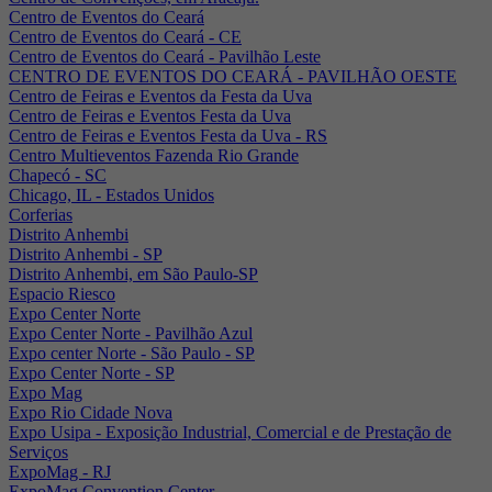
Centro de Eventos do Ceará
Centro de Eventos do Ceará - CE
Centro de Eventos do Ceará - Pavilhão Leste
CENTRO DE EVENTOS DO CEARÁ - PAVILHÃO OESTE
Centro de Feiras e Eventos da Festa da Uva
Centro de Feiras e Eventos Festa da Uva
Centro de Feiras e Eventos Festa da Uva - RS
Centro Multieventos Fazenda Rio Grande
Chapecó - SC
Chicago, IL - Estados Unidos
Corferias
Distrito Anhembi
Distrito Anhembi - SP
Distrito Anhembi, em São Paulo-SP
Espacio Riesco
Expo Center Norte
Expo Center Norte - Pavilhão Azul
Expo center Norte - São Paulo - SP
Expo Center Norte - SP
Expo Mag
Expo Rio Cidade Nova
Expo Usipa - Exposição Industrial, Comercial e de Prestação de
Serviços
ExpoMag - RJ
ExpoMag Convention Center