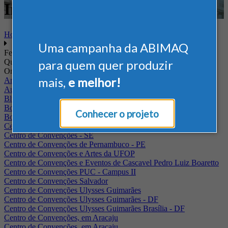
Internacional - Agrícola
Home
Uma campanha da ABIMAQ
Feiras
Quando
para quem quer produzir
Onde
mais,
e melhor!
Arena Jaguariuna
Auditório Albano Franco - FIEPA
Blumenau - SC
BolognaFiere
Conhecer o projeto
Boulevard Olimpico - RJ
Centro Internacional de Convenções do Brasil, em Brasília
Centro de Convenções - SE
Centro de Convenções de Pernambuco - PE
Centro de Convenções e Artes da UFOP
Centro de Convenções e Eventos de Cascavel Pedro Luiz Boaretto
Centro de Convenções PUC - Campus II
Centro de Convenções Salvador
Centro de Convenções Ulysses Guimarães
Centro de Convenções Ulysses Guimarães - DF
Centro de Convenções Ulysses Guimarães Brasília - DF
Centro de Convenções, em Aracaju
Centro de Convenções, em Aracaju.