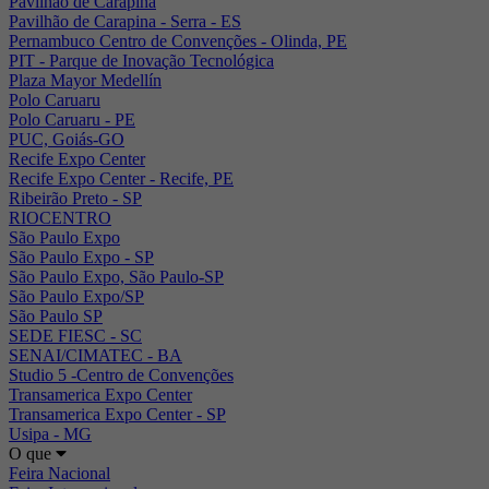
Pavilhão de Carapina
Pavilhão de Carapina - Serra - ES
Pernambuco Centro de Convenções - Olinda, PE
PIT - Parque de Inovação Tecnológica
Plaza Mayor Medellín
Polo Caruaru
Polo Caruaru - PE
PUC, Goiás-GO
Recife Expo Center
Recife Expo Center - Recife, PE
Ribeirão Preto - SP
RIOCENTRO
São Paulo Expo
São Paulo Expo - SP
São Paulo Expo, São Paulo-SP
São Paulo Expo/SP
São Paulo SP
SEDE FIESC - SC
SENAI/CIMATEC - BA
Studio 5 -Centro de Convenções
Transamerica Expo Center
Transamerica Expo Center - SP
Usipa - MG
O que
Feira Nacional