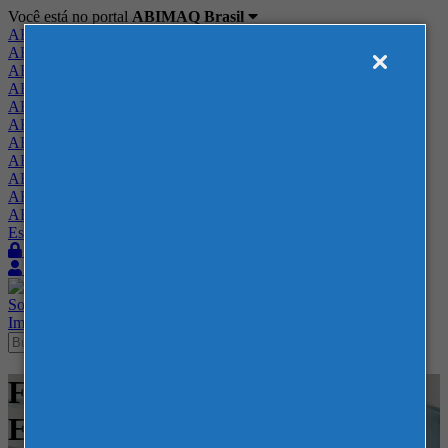
Você está no portal
ABIMAQ Brasil
ABIMAQ Brasil
ABIMAQ Minas Gerais
ABIMAQ Norte-Nordeste
ABIMAQ Paraná
ABIMAQ Piracicaba
ABIMAQ Ribeirão Preto
ABIMAQ Rio de Janeiro
ABIMAQ Rio Grande do Sul
ABIMAQ Santa Catarina
ABIMAQ São Paulo
ABIMAQ Vale do Paraíba
Escritório de Relações Governamentais
Login
Quero me associar
Sobre
Nossos Serviços
Agenda
Feiras
Cursos
Academia
Blog
Imprensa
Contato
Feiras - Centro de Feiras e
Eventos Festa da Uva - Feira