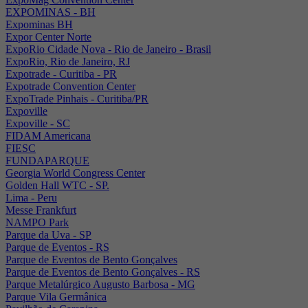
EXPOMINAS - BH
Expominas BH
Expor Center Norte
ExpoRio Cidade Nova - Rio de Janeiro - Brasil
ExpoRio, Rio de Janeiro, RJ
Expotrade - Curitiba - PR
Expotrade Convention Center
ExpoTrade Pinhais - Curitiba/PR
Expoville
Expoville - SC
FIDAM Americana
FIESC
FUNDAPARQUE
Georgia World Congress Center
Golden Hall WTC - SP.
Lima - Peru
Messe Frankfurt
NAMPO Park
Parque da Uva - SP
Parque de Eventos - RS
Parque de Eventos de Bento Gonçalves
Parque de Eventos de Bento Gonçalves - RS
Parque Metalúrgico Augusto Barbosa - MG
Parque Vila Germânica