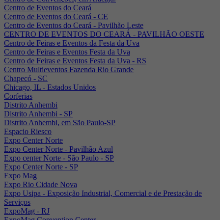
Centro de Eventos do Ceará
Centro de Eventos do Ceará - CE
Centro de Eventos do Ceará - Pavilhão Leste
CENTRO DE EVENTOS DO CEARÁ - PAVILHÃO OESTE
Centro de Feiras e Eventos da Festa da Uva
Centro de Feiras e Eventos Festa da Uva
Centro de Feiras e Eventos Festa da Uva - RS
Centro Multieventos Fazenda Rio Grande
Chapecó - SC
Chicago, IL - Estados Unidos
Corferias
Distrito Anhembi
Distrito Anhembi - SP
Distrito Anhembi, em São Paulo-SP
Espacio Riesco
Expo Center Norte
Expo Center Norte - Pavilhão Azul
Expo center Norte - São Paulo - SP
Expo Center Norte - SP
Expo Mag
Expo Rio Cidade Nova
Expo Usipa - Exposição Industrial, Comercial e de Prestação de
Serviços
ExpoMag - RJ
ExpoMag Convention Center