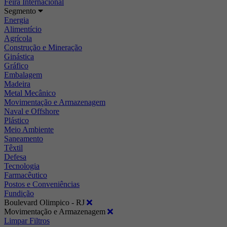
Feira Internacional
Segmento
Energia
Alimentício
Agrícola
Construção e Mineração
Ginástica
Gráfico
Embalagem
Madeira
Metal Mecânico
Movimentação e Armazenagem
Naval e Offshore
Plástico
Meio Ambiente
Saneamento
Têxtil
Defesa
Tecnologia
Farmacêutico
Postos e Conveniências
Fundição
Boulevard Olimpico - RJ
Movimentação e Armazenagem
Limpar Filtros