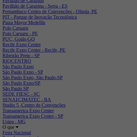
Pavilhão de Carapina
Pavilhão de Carapina - Serra - ES
Pernambuco Centro de Convenções - Olinda, PE
PIT - Parque de Inovação Tecnológica
Plaza Mayor Medellín
Polo Caruaru
Polo Caruaru - PE
PUC, Goiás-GO
Recife Expo Center
Recife Expo Center - Recife, PE
Ribeirão Preto - SP
RIOCENTRO
São Paulo Expo
São Paulo Expo - SP
São Paulo Expo, São Paulo-SP
São Paulo Expo/SP
São Paulo SP
SEDE FIESC - SC
SENAI/CIMATEC - BA
Studio 5 -Centro de Convenções
Transamerica Expo Center
Transamerica Expo Center - SP
Usipa - MG
O que
Feira Nacional