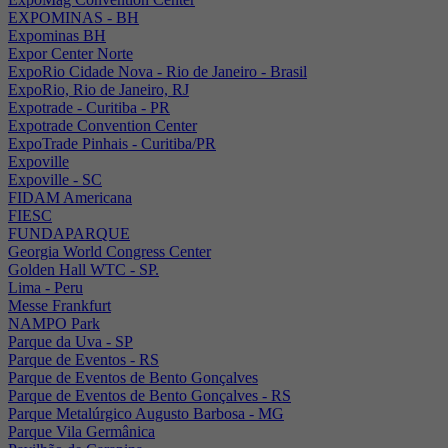
EXPOMINAS - BH
Expominas BH
Expor Center Norte
ExpoRio Cidade Nova - Rio de Janeiro - Brasil
ExpoRio, Rio de Janeiro, RJ
Expotrade - Curitiba - PR
Expotrade Convention Center
ExpoTrade Pinhais - Curitiba/PR
Expoville
Expoville - SC
FIDAM Americana
FIESC
FUNDAPARQUE
Georgia World Congress Center
Golden Hall WTC - SP.
Lima - Peru
Messe Frankfurt
NAMPO Park
Parque da Uva - SP
Parque de Eventos - RS
Parque de Eventos de Bento Gonçalves
Parque de Eventos de Bento Gonçalves - RS
Parque Metalúrgico Augusto Barbosa - MG
Parque Vila Germânica