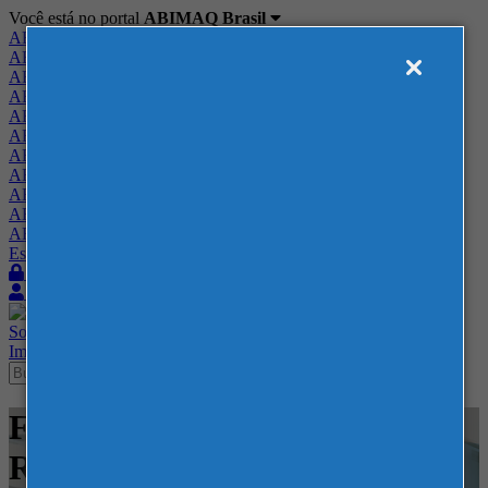
Você está no portal
ABIMAQ Brasil
ABIMAQ Brasil
ABIMAQ Minas Gerais
ABIMAQ Norte-Nordeste
ABIMAQ Paraná
ABIMAQ Piracicaba
ABIMAQ Ribeirão Preto
ABIMAQ Rio de Janeiro
ABIMAQ Rio Grande do Sul
ABIMAQ Santa Catarina
ABIMAQ São Paulo
ABIMAQ Vale do Paraíba
Escritório de Relações Governamentais
Login
Quero me associar
Sobre
Nossos Serviços
Agenda
Feiras
Cursos
Academia
Blog
Imprensa
Contato
Feiras - Boulevard Olimpico -
RJ - Movimentação e