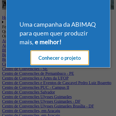
Armazenagem
Home
Uma campanha da ABIMAQ
Feiras
Quando
para quem quer produzir
Onde
mais,
e melhor!
Arena Jaguariuna
Auditório Albano Franco - FIEPA
Blumenau - SC
BolognaFiere
Conhecer o projeto
Boulevard Olimpico - RJ
Centro Internacional de Convenções do Brasil, em Brasília
Centro de Convenções - SE
Centro de Convenções de Pernambuco - PE
Centro de Convenções e Artes da UFOP
Centro de Convenções e Eventos de Cascavel Pedro Luiz Boaretto
Centro de Convenções PUC - Campus II
Centro de Convenções Salvador
Centro de Convenções Ulysses Guimarães
Centro de Convenções Ulysses Guimarães - DF
Centro de Convenções Ulysses Guimarães Brasília - DF
Centro de Convenções, em Aracaju
Centro de Convenções, em Aracaju.