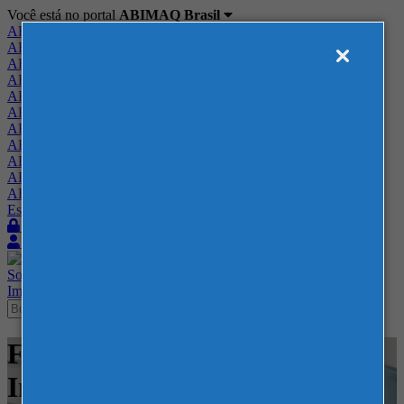
Você está no portal
ABIMAQ Brasil
ABIMAQ Brasil
ABIMAQ Minas Gerais
ABIMAQ Norte-Nordeste
ABIMAQ Paraná
ABIMAQ Piracicaba
ABIMAQ Ribeirão Preto
ABIMAQ Rio de Janeiro
ABIMAQ Rio Grande do Sul
ABIMAQ Santa Catarina
ABIMAQ São Paulo
ABIMAQ Vale do Paraíba
Escritório de Relações Governamentais
Login
Quero me associar
Sobre
Nossos Serviços
Agenda
Feiras
Cursos
Academia
Blog
Imprensa
Contato
Feiras - BolognaFiere - Feira
Internacional - Agrícola