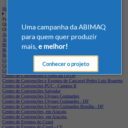
Home
Feiras
Quando
Uma campanha da ABIMAQ
Onde
Arena Jaguariuna
para quem quer produzir
Auditório Albano Franco - FIEPA
mais,
e melhor!
Blumenau - SC
BolognaFiere
Boulevard Olimpico - RJ
Centro Internacional de Convenções do Brasil, em Brasília
Conhecer o projeto
Centro de Convenções - SE
Centro de Convenções de Pernambuco - PE
Centro de Convenções e Artes da UFOP
Centro de Convenções e Eventos de Cascavel Pedro Luiz Boaretto
Centro de Convenções PUC - Campus II
Centro de Convenções Salvador
Centro de Convenções Ulysses Guimarães
Centro de Convenções Ulysses Guimarães - DF
Centro de Convenções Ulysses Guimarães Brasília - DF
Centro de Convenções, em Aracaju
Centro de Convenções, em Aracaju.
Centro de Eventos do Ceará
Centro de Eventos do Ceará - CE