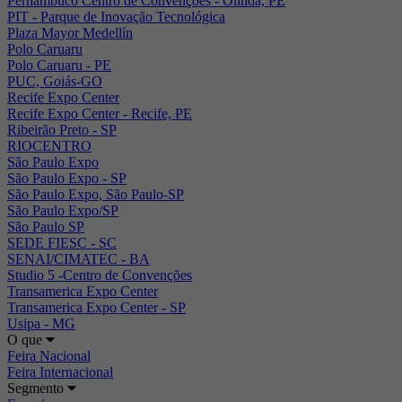
Pernambuco Centro de Convenções - Olinda, PE
PIT - Parque de Inovação Tecnológica
Plaza Mayor Medellín
Polo Caruaru
Polo Caruaru - PE
PUC, Goiás-GO
Recife Expo Center
Recife Expo Center - Recife, PE
Ribeirão Preto - SP
RIOCENTRO
São Paulo Expo
São Paulo Expo - SP
São Paulo Expo, São Paulo-SP
São Paulo Expo/SP
São Paulo SP
SEDE FIESC - SC
SENAI/CIMATEC - BA
Studio 5 -Centro de Convenções
Transamerica Expo Center
Transamerica Expo Center - SP
Usipa - MG
O que
Feira Nacional
Feira Internacional
Segmento