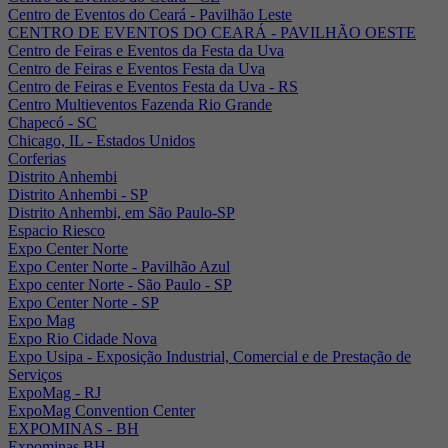
Centro de Eventos do Ceará - Pavilhão Leste
CENTRO DE EVENTOS DO CEARÁ - PAVILHÃO OESTE
Centro de Feiras e Eventos da Festa da Uva
Centro de Feiras e Eventos Festa da Uva
Centro de Feiras e Eventos Festa da Uva - RS
Centro Multieventos Fazenda Rio Grande
Chapecó - SC
Chicago, IL - Estados Unidos
Corferias
Distrito Anhembi
Distrito Anhembi - SP
Distrito Anhembi, em São Paulo-SP
Espacio Riesco
Expo Center Norte
Expo Center Norte - Pavilhão Azul
Expo center Norte - São Paulo - SP
Expo Center Norte - SP
Expo Mag
Expo Rio Cidade Nova
Expo Usipa - Exposição Industrial, Comercial e de Prestação de
Serviços
ExpoMag - RJ
ExpoMag Convention Center
EXPOMINAS - BH
Expominas BH