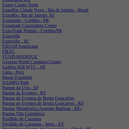
Expor Center Norte
ExpoRio Cidade Nova - Rio de Janeiro - Brasil
ExpoRio, Rio de Janeiro, RJ
Expotrade - Curitiba - PR
Expotrade Convention Center
ExpoTrade Pinhais - Curitiba/PR
Expoville
Expoville - SC
FIDAM Americana
FIESC
FUNDAPARQUE
Georgia World Congress Center
Golden Hall WTC - SP.
Lima - Peru
Messe Frankfurt
NAMPO Park
Parque da Uva - SP
Parque de Eventos - RS
Parque de Eventos de Bento Gonçalves
Parque de Eventos de Bento Gonçalves - RS
Parque Metalúrgico Augusto Barbosa - MG
Parque Vila Germânica
Pavilhão de Carapina
Pavilhão de Carapina - Serra - ES