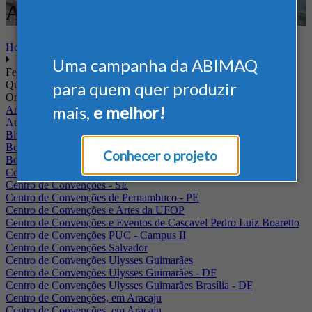
Armazenagem
Home
Uma campanha da ABIMAQ
Feiras
Quando
para quem quer produzir
Onde
mais,
e melhor!
Arena Jaguariuna
Auditório Albano Franco - FIEPA
Blumenau - SC
BolognaFiere
Conhecer o projeto
Boulevard Olimpico - RJ
Centro Internacional de Convenções do Brasil, em Brasília
Centro de Convenções - SE
Centro de Convenções de Pernambuco - PE
Centro de Convenções e Artes da UFOP
Centro de Convenções e Eventos de Cascavel Pedro Luiz Boaretto
Centro de Convenções PUC - Campus II
Centro de Convenções Salvador
Centro de Convenções Ulysses Guimarães
Centro de Convenções Ulysses Guimarães - DF
Centro de Convenções Ulysses Guimarães Brasília - DF
Centro de Convenções, em Aracaju
Centro de Convenções, em Aracaju.