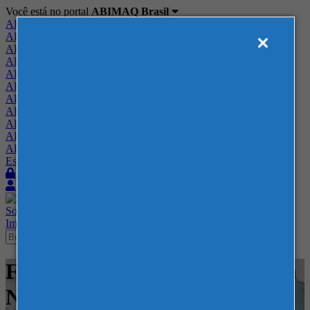
Você está no portal
ABIMAQ Brasil
ABIMAQ Brasil
ABIMAQ Minas Gerais
ABIMAQ Norte-Nordeste
ABIMAQ Paraná
ABIMAQ Piracicaba
ABIMAQ Ribeirão Preto
ABIMAQ Rio de Janeiro
ABIMAQ Rio Grande do Sul
ABIMAQ Santa Catarina
ABIMAQ São Paulo
ABIMAQ Vale do Paraíba
Escritório de Relações Governamentais
Login
Quero me associar
Sobre
Nossos Serviços
Agenda
Feiras
Cursos
Academia
Blog
Imprensa
Contato
Feiras - Blumenau - SC - Feira
Nacional - Movimentação e