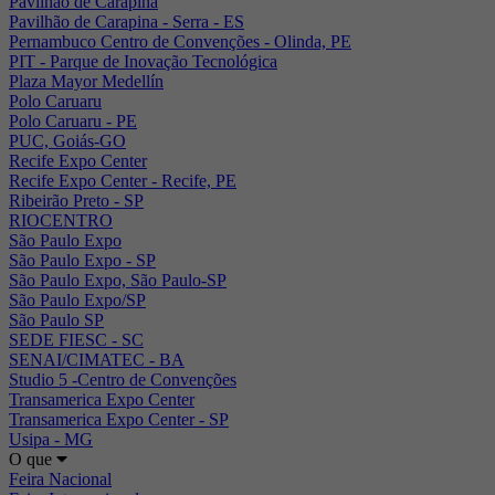
Pavilhão de Carapina
Pavilhão de Carapina - Serra - ES
Pernambuco Centro de Convenções - Olinda, PE
PIT - Parque de Inovação Tecnológica
Plaza Mayor Medellín
Polo Caruaru
Polo Caruaru - PE
PUC, Goiás-GO
Recife Expo Center
Recife Expo Center - Recife, PE
Ribeirão Preto - SP
RIOCENTRO
São Paulo Expo
São Paulo Expo - SP
São Paulo Expo, São Paulo-SP
São Paulo Expo/SP
São Paulo SP
SEDE FIESC - SC
SENAI/CIMATEC - BA
Studio 5 -Centro de Convenções
Transamerica Expo Center
Transamerica Expo Center - SP
Usipa - MG
O que
Feira Nacional