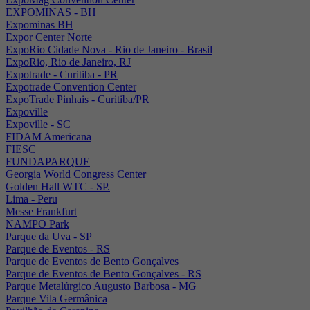
EXPOMINAS - BH
Expominas BH
Expor Center Norte
ExpoRio Cidade Nova - Rio de Janeiro - Brasil
ExpoRio, Rio de Janeiro, RJ
Expotrade - Curitiba - PR
Expotrade Convention Center
ExpoTrade Pinhais - Curitiba/PR
Expoville
Expoville - SC
FIDAM Americana
FIESC
FUNDAPARQUE
Georgia World Congress Center
Golden Hall WTC - SP.
Lima - Peru
Messe Frankfurt
NAMPO Park
Parque da Uva - SP
Parque de Eventos - RS
Parque de Eventos de Bento Gonçalves
Parque de Eventos de Bento Gonçalves - RS
Parque Metalúrgico Augusto Barbosa - MG
Parque Vila Germânica