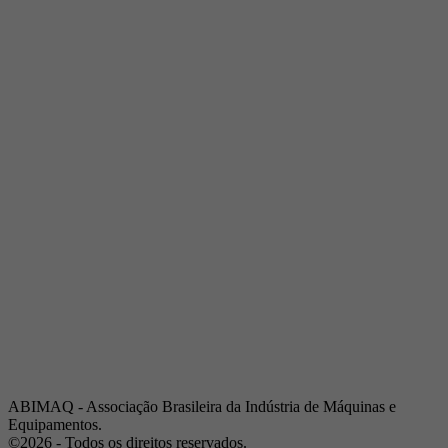
Telefone:
(19) 3432-2517
Celular:
(19) 97128-4664
E-mail:
srpi@abimaq.org.br
Ribeirão Preto - São Paulo
Endereço:
Av. Pres. Vargas, 2001 | Sala 153
Telefone:
(16) 3941-4113
Celular:
(16) 9 9734-2810
São José dos Campos - São Paulo
Endereço:
Estrada Dr. Altino Bondesan, 500 | Sala 112
Telefone:
(12) 3939-5733
Celular:
(12) 99614-6010
E-mail:
srvp@abimaq.org.br
São Paulo - São Paulo
Endereço:
Avenida Jabaquara, 2925
Telefone:
(11) 5582-6311
ABIMAQ - Associação Brasileira da Indústria de Máquinas e
Equipamentos.
©2026 - Todos os direitos reservados.