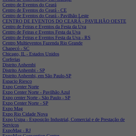
Centro de Eventos do Ceará
Centro de Eventos do Ceará - CE
Centro de Eventos do Ceará - Pavilhão Leste
CENTRO DE EVENTOS DO CEARÁ - PAVILHÃO OESTE
Centro de Feiras e Eventos da Festa da Uva
Centro de Feiras e Eventos Festa da Uva
Centro de Feiras e Eventos Festa da Uva - RS
Centro Multieventos Fazenda Rio Grande
Chapecó - SC
Chicago, IL - Estados Unidos
Corferias
Distrito Anhembi
Distrito Anhembi - SP
Distrito Anhembi, em São Paulo-SP
Espacio Riesco
Expo Center Norte
Expo Center Norte - Pavilhão Azul
Expo center Norte - São Paulo - SP
Expo Center Norte - SP
Expo Mag
Expo Rio Cidade Nova
Expo Usipa - Exposição Industrial, Comercial e de Prestação de
Serviços
ExpoMag - RJ
ExpoMag Convention Center