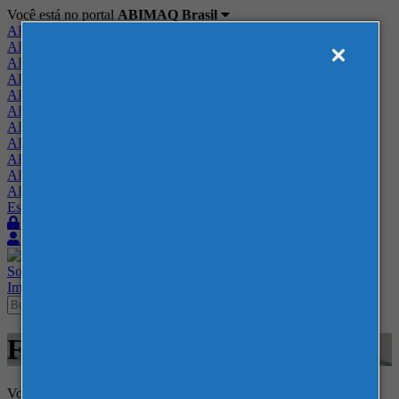
Você está no portal
ABIMAQ Brasil
ABIMAQ Brasil
ABIMAQ Minas Gerais
ABIMAQ Norte-Nordeste
ABIMAQ Paraná
ABIMAQ Piracicaba
ABIMAQ Ribeirão Preto
ABIMAQ Rio de Janeiro
ABIMAQ Rio Grande do Sul
ABIMAQ Santa Catarina
ABIMAQ São Paulo
ABIMAQ Vale do Paraíba
Escritório de Relações Governamentais
Login
Quero me associar
Sobre
Nossos Serviços
Agenda
Feiras
Cursos
Academia
Blog
Imprensa
Contato
Feiras
Voltar