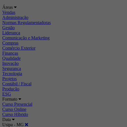
Áreas
Vendas
Administração
Normas Regulamentadoras
Gestão
Liderança
Comunicação e Marketing
Compras
Comércio Exterior
Finanças
Qualidade
Inovação
Segurança
Tecnologia
Projetos
Contábil / Fiscal
Produção
ESG
Formato
Curso Presencial
Curso Online
Curso Híbrido
Data
Usipa - MG