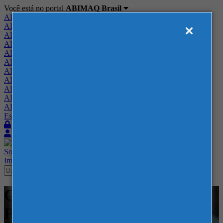
Você está no portal
ABIMAQ Brasil
ABIMAQ Brasil
ABIMAQ Minas Gerais
ABIMAQ Norte-Nordeste
ABIMAQ Paraná
ABIMAQ Piracicaba
ABIMAQ Ribeirão Preto
ABIMAQ Rio de Janeiro
ABIMAQ Rio Grande do Sul
ABIMAQ Santa Catarina
ABIMAQ São Paulo
ABIMAQ Vale do Paraíba
Escritório de Relações Governamentais
Login
Quero me associar
Sobre
Nossos Serviços
Agenda
Feiras
Cursos
Academia
Blog
Imprensa
Contato
Cursos - Usipa - MG - Curso
Presencial - Comércio Exterior