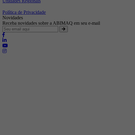
Unidades Regionais
Política de Privacidade
Novidades
Receba novidades sobre a ABIMAQ em seu e-mail
Brasília - Distrito Federal
Endereço:
SHIS - QI 11 - Bloco "S"
E-mail:
relgov@abimaq.org.br
Belo Horizonte - Minas Gerais
Endereço:
Av. Getúlio Vargas, 446 Sala 701 - Bairro: Funcionários
Telefone:
(31) 3281-9518
Celular:
(31) 98364-9534
E-mail:
srmg@abimaq.org.br
Curitiba - Paraná