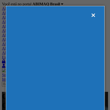
Você está no portal
ABIMAQ Brasil
ABIMAQ Brasil
ABIMAQ Minas Gerais
ABIMAQ Norte-Nordeste
ABIMAQ Paraná
ABIMAQ Piracicaba
ABIMAQ Ribeirão Preto
ABIMAQ Rio de Janeiro
ABIMAQ Rio Grande do Sul
ABIMAQ Santa Catarina
ABIMAQ São Paulo
ABIMAQ Vale do Paraíba
Escritório de Relações Governamentais
Login
Quero me associar
Sobre
Nossos Serviços
Agenda
Feiras
Cursos
Academia
Blog
Imprensa
Contato
Cursos - Transamerica Expo
Center - SP - - Finanças