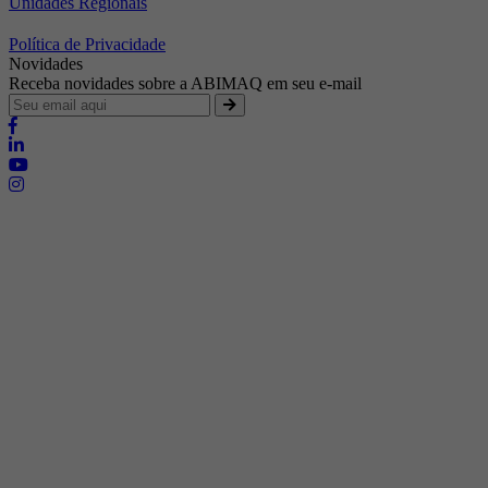
Unidades Regionais
Política de Privacidade
Novidades
Receba novidades sobre a ABIMAQ em seu e-mail
Brasília - Distrito Federal
Endereço:
SHIS - QI 11 - Bloco "S"
E-mail:
relgov@abimaq.org.br
Belo Horizonte - Minas Gerais
Endereço:
Av. Getúlio Vargas, 446 Sala 701 - Bairro: Funcionários
Telefone:
(31) 3281-9518
Celular:
(31) 98364-9534
E-mail:
srmg@abimaq.org.br
Curitiba - Paraná