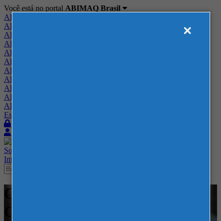
Você está no portal
ABIMAQ Brasil
ABIMAQ Brasil
ABIMAQ Minas Gerais
ABIMAQ Norte-Nordeste
ABIMAQ Paraná
ABIMAQ Piracicaba
ABIMAQ Ribeirão Preto
ABIMAQ Rio de Janeiro
ABIMAQ Rio Grande do Sul
ABIMAQ Santa Catarina
ABIMAQ São Paulo
ABIMAQ Vale do Paraíba
Escritório de Relações Governamentais
Login
Quero me associar
Sobre
Nossos Serviços
Agenda
Feiras
Cursos
Academia
Blog
Imprensa
Contato
Cursos - Sede da ABIMAQ -
Curso Híbrido - Compras