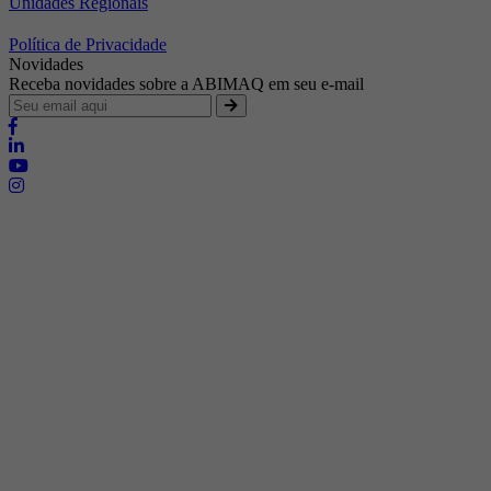
Unidades Regionais
Política de Privacidade
Novidades
Receba novidades sobre a ABIMAQ em seu e-mail
Brasília - Distrito Federal
Endereço:
SHIS - QI 11 - Bloco "S"
E-mail:
relgov@abimaq.org.br
Belo Horizonte - Minas Gerais
Endereço:
Av. Getúlio Vargas, 446 Sala 701 - Bairro: Funcionários
Telefone:
(31) 3281-9518
Celular:
(31) 98364-9534
E-mail:
srmg@abimaq.org.br
Curitiba - Paraná