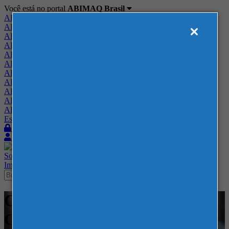
Você está no portal
ABIMAQ Brasil
ABIMAQ Brasil
ABIMAQ Minas Gerais
ABIMAQ Norte-Nordeste
ABIMAQ Paraná
ABIMAQ Piracicaba
ABIMAQ Ribeirão Preto
ABIMAQ Rio de Janeiro
ABIMAQ Rio Grande do Sul
ABIMAQ Santa Catarina
ABIMAQ São Paulo
ABIMAQ Vale do Paraíba
Escritório de Relações Governamentais
Login
Quero me associar
Sobre
Nossos Serviços
Agenda
Feiras
Cursos
Academia
Blog
Imprensa
Contato
Cursos - Sede da ABIMAQ -
Curso Online - Comunicação e