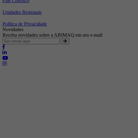
Fale Conosco
Unidades Regionais
Política de Privacidade
Novidades
Receba novidades sobre a ABIMAQ em seu e-mail
Brasília - Distrito Federal
Endereço:
SHIS - QI 11 - Bloco "S"
E-mail:
relgov@abimaq.org.br
Belo Horizonte - Minas Gerais
Endereço:
Av. Getúlio Vargas, 446 Sala 701 - Bairro: Funcionários
Telefone:
(31) 3281-9518
Celular:
(31) 98364-9534
E-mail:
srmg@abimaq.org.br