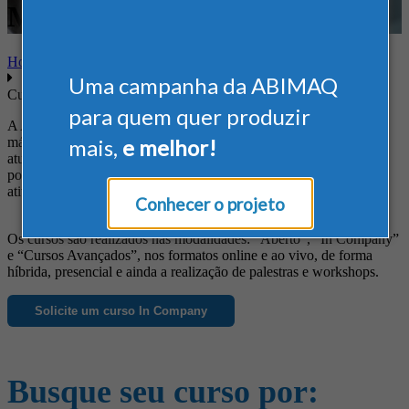
Marketing
Home
Uma campanha da ABIMAQ
Cursos
para quem quer produzir
A ABIMAQ oferece cursos diferenciados às empresas do setor de
máquinas e equipamentos, de forma a suprir suas necessidades em
mais,
e melhor!
atualização profissional, obtenção de novos conhecimentos, busca
por informações específicas e ainda para o aprimoramento das
atividades da empresa.
Conhecer o projeto
Os cursos são realizados nas modalidades: “Aberto”, “In Company”
e “Cursos Avançados”, nos formatos online e ao vivo, de forma
híbrida, presencial e ainda a realização de palestras e workshops.
Solicite um curso In Company
Busque seu curso por: