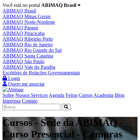
Você está no portal
ABIMAQ Brasil
ABIMAQ Brasil
ABIMAQ Minas Gerais
ABIMAQ Norte-Nordeste
ABIMAQ Paraná
ABIMAQ Piracicaba
ABIMAQ Ribeirão Preto
ABIMAQ Rio de Janeiro
ABIMAQ Rio Grande do Sul
ABIMAQ Santa Catarina
ABIMAQ São Paulo
ABIMAQ Vale do Paraíba
Escritório de Relações Governamentais
Login
Quero me associar
Sobre
Nossos Serviços
Agenda
Feiras
Cursos
Academia
Blog
Imprensa
Contato
Cursos - Sede da ABIMAQ -
Curso Presencial - Compras