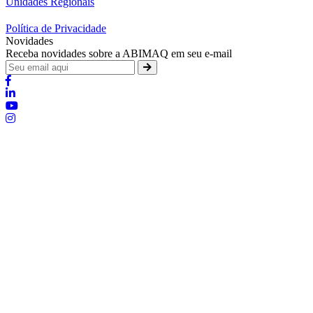
Unidades Regionais
Política de Privacidade
Novidades
Receba novidades sobre a ABIMAQ em seu e-mail
Brasília - Distrito Federal
Endereço:
SHIS - QI 11 - Bloco "S"
E-mail:
relgov@abimaq.org.br
Belo Horizonte - Minas Gerais
Endereço:
Av. Getúlio Vargas, 446 Sala 701 - Bairro: Funcionários
Telefone:
(31) 3281-9518
Celular:
(31) 98364-9534
E-mail:
srmg@abimaq.org.br
Curitiba - Paraná