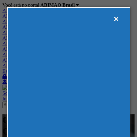
Você está no portal
ABIMAQ Brasil
ABIMAQ Brasil
ABIMAQ Minas Gerais
ABIMAQ Norte-Nordeste
ABIMAQ Paraná
ABIMAQ Piracicaba
ABIMAQ Ribeirão Preto
ABIMAQ Rio de Janeiro
ABIMAQ Rio Grande do Sul
ABIMAQ Santa Catarina
ABIMAQ São Paulo
ABIMAQ Vale do Paraíba
Escritório de Relações Governamentais
Login
Quero me associar
Sobre
Nossos Serviços
Agenda
Feiras
Cursos
Academia
Blog
Imprensa
Contato
Cursos - Sede ABIMAQ SP -
Curso Presencial -