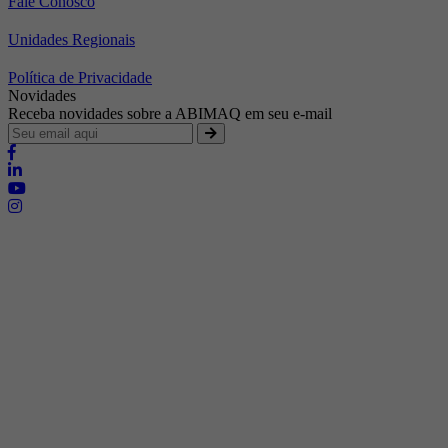
Fale Conosco
Unidades Regionais
Política de Privacidade
Novidades
Receba novidades sobre a ABIMAQ em seu e-mail
Brasília - Distrito Federal
Endereço:
SHIS - QI 11 - Bloco "S"
E-mail:
relgov@abimaq.org.br
Belo Horizonte - Minas Gerais
Endereço:
Av. Getúlio Vargas, 446 Sala 701 - Bairro: Funcionários
Telefone:
(31) 3281-9518
Celular:
(31) 98364-9534
E-mail:
srmg@abimaq.org.br