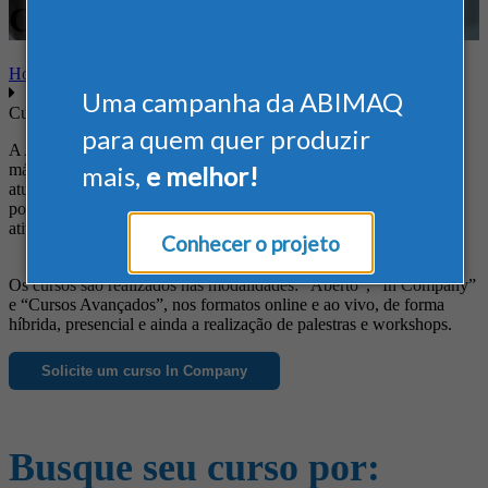
Comunicação e Marketing
Home
Uma campanha da ABIMAQ
Cursos
para quem quer produzir
A ABIMAQ oferece cursos diferenciados às empresas do setor de
máquinas e equipamentos, de forma a suprir suas necessidades em
mais,
e melhor!
atualização profissional, obtenção de novos conhecimentos, busca
por informações específicas e ainda para o aprimoramento das
atividades da empresa.
Conhecer o projeto
Os cursos são realizados nas modalidades: “Aberto”, “In Company”
e “Cursos Avançados”, nos formatos online e ao vivo, de forma
híbrida, presencial e ainda a realização de palestras e workshops.
Solicite um curso In Company
Busque seu curso por: