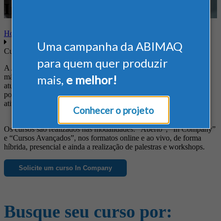
Inovação
Home
Uma campanha da ABIMAQ
Cursos
para quem quer produzir
A ABIMAQ oferece cursos diferenciados às empresas do setor de
máquinas e equipamentos, de forma a suprir suas necessidades em
mais,
e melhor!
atualização profissional, obtenção de novos conhecimentos, busca
por informações específicas e ainda para o aprimoramento das
atividades da empresa.
Conhecer o projeto
Os cursos são realizados nas modalidades: “Aberto”, “In Company”
e “Cursos Avançados”, nos formatos online e ao vivo, de forma
híbrida, presencial e ainda a realização de palestras e workshops.
Solicite um curso In Company
Busque seu curso por: