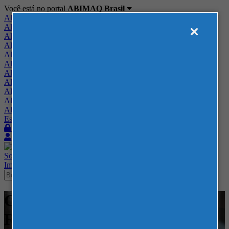
Você está no portal
ABIMAQ Brasil
ABIMAQ Brasil
ABIMAQ Minas Gerais
ABIMAQ Norte-Nordeste
ABIMAQ Paraná
ABIMAQ Piracicaba
ABIMAQ Ribeirão Preto
ABIMAQ Rio de Janeiro
ABIMAQ Rio Grande do Sul
ABIMAQ Santa Catarina
ABIMAQ São Paulo
ABIMAQ Vale do Paraíba
Escritório de Relações Governamentais
Login
Quero me associar
Sobre
Nossos Serviços
Agenda
Feiras
Cursos
Academia
Blog
Imprensa
Contato
Cursos - Recife Expo Center -
Recife, PE - Curso Híbrido -