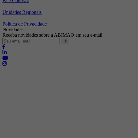
Fale Conosco
Unidades Regionais
Política de Privacidade
Novidades
Receba novidades sobre a ABIMAQ em seu e-mail
Brasília - Distrito Federal
Endereço:
SHIS - QI 11 - Bloco "S"
E-mail:
relgov@abimaq.org.br
Belo Horizonte - Minas Gerais
Endereço:
Av. Getúlio Vargas, 446 Sala 701 - Bairro: Funcionários
Telefone:
(31) 3281-9518
Celular:
(31) 98364-9534
E-mail:
srmg@abimaq.org.br