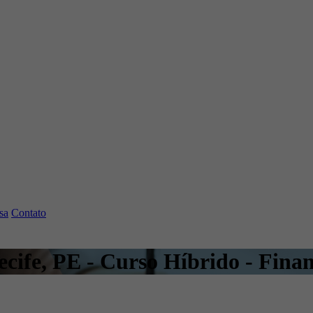
sa
Contato
ecife, PE - Curso Híbrido - Fina