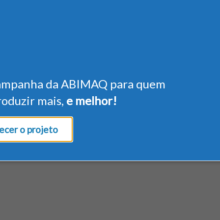
ampanha da ABIMAQ para quem
roduzir mais,
e melhor!
cer o projeto