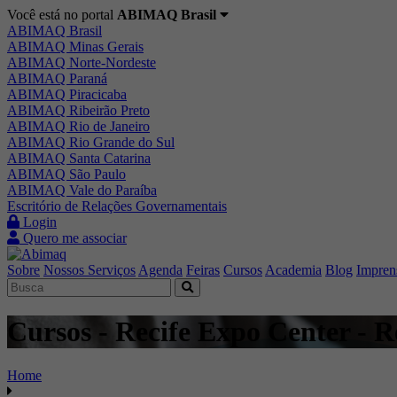
Você está no portal
ABIMAQ Brasil
ABIMAQ Brasil
ABIMAQ Minas Gerais
ABIMAQ Norte-Nordeste
ABIMAQ Paraná
ABIMAQ Piracicaba
ABIMAQ Ribeirão Preto
ABIMAQ Rio de Janeiro
ABIMAQ Rio Grande do Sul
ABIMAQ Santa Catarina
ABIMAQ São Paulo
ABIMAQ Vale do Paraíba
Escritório de Relações Governamentais
Login
Quero me associar
Sobre
Nossos Serviços
Agenda
Feiras
Cursos
Academia
Blog
Impren
Cursos - Recife Expo Center - R
Home