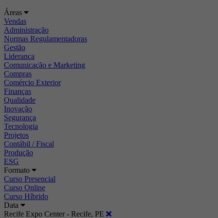
Áreas
Vendas
Administração
Normas Regulamentadoras
Gestão
Liderança
Comunicação e Marketing
Compras
Comércio Exterior
Finanças
Qualidade
Inovação
Segurança
Tecnologia
Projetos
Contábil / Fiscal
Produção
ESG
Formato
Curso Presencial
Curso Online
Curso Híbrido
Data
Recife Expo Center - Recife, PE