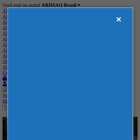
Você está no portal
ABIMAQ Brasil
ABIMAQ Brasil
ABIMAQ Minas Gerais
ABIMAQ Norte-Nordeste
ABIMAQ Paraná
ABIMAQ Piracicaba
ABIMAQ Ribeirão Preto
ABIMAQ Rio de Janeiro
ABIMAQ Rio Grande do Sul
ABIMAQ Santa Catarina
ABIMAQ São Paulo
ABIMAQ Vale do Paraíba
Escritório de Relações Governamentais
Login
Quero me associar
Sobre
Nossos Serviços
Agenda
Feiras
Cursos
Academia
Blog
Imprensa
Contato
Cursos - Recife Expo Center -
Recife, PE - - Segurança