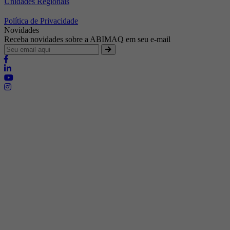
Unidades Regionais
Política de Privacidade
Novidades
Receba novidades sobre a ABIMAQ em seu e-mail
Brasília - Distrito Federal
Endereço:
SHIS - QI 11 - Bloco "S"
E-mail:
relgov@abimaq.org.br
Belo Horizonte - Minas Gerais
Endereço:
Av. Getúlio Vargas, 446 Sala 701 - Bairro: Funcionários
Telefone:
(31) 3281-9518
Celular:
(31) 98364-9534
E-mail:
srmg@abimaq.org.br
Curitiba - Paraná