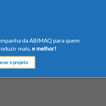
ampanha da ABIMAQ para quem
roduzir mais,
e melhor!
cer o projeto