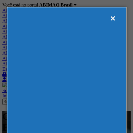
Você está no portal
ABIMAQ Brasil
ABIMAQ Brasil
ABIMAQ Minas Gerais
ABIMAQ Norte-Nordeste
ABIMAQ Paraná
ABIMAQ Piracicaba
ABIMAQ Ribeirão Preto
ABIMAQ Rio de Janeiro
ABIMAQ Rio Grande do Sul
ABIMAQ Santa Catarina
ABIMAQ São Paulo
ABIMAQ Vale do Paraíba
Escritório de Relações Governamentais
Login
Quero me associar
Sobre
Nossos Serviços
Agenda
Feiras
Cursos
Academia
Blog
Imprensa
Contato
Cursos - Polo Caruaru - PE - -
ESG