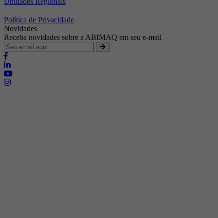
Unidades Regionais
Política de Privacidade
Novidades
Receba novidades sobre a ABIMAQ em seu e-mail
Brasília - Distrito Federal
Endereço:
SHIS - QI 11 - Bloco "S"
E-mail:
relgov@abimaq.org.br
Belo Horizonte - Minas Gerais
Endereço:
Av. Getúlio Vargas, 446 Sala 701 - Bairro: Funcionários
Telefone:
(31) 3281-9518
Celular:
(31) 98364-9534
E-mail:
srmg@abimaq.org.br
Curitiba - Paraná