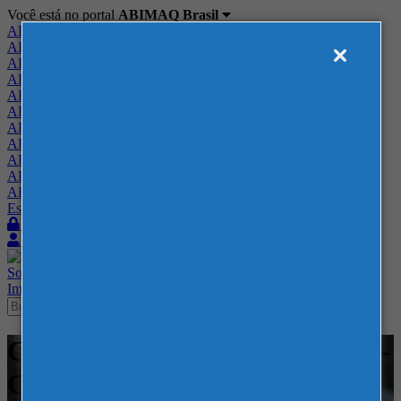
Você está no portal
ABIMAQ Brasil
ABIMAQ Brasil
ABIMAQ Minas Gerais
ABIMAQ Norte-Nordeste
ABIMAQ Paraná
ABIMAQ Piracicaba
ABIMAQ Ribeirão Preto
ABIMAQ Rio de Janeiro
ABIMAQ Rio Grande do Sul
ABIMAQ Santa Catarina
ABIMAQ São Paulo
ABIMAQ Vale do Paraíba
Escritório de Relações Governamentais
Login
Quero me associar
Sobre
Nossos Serviços
Agenda
Feiras
Cursos
Academia
Blog
Imprensa
Contato
Cursos - Parque da Uva - SP - -
Comunicação e Marketing