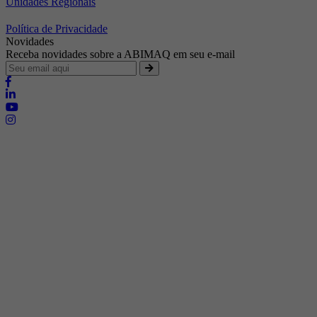
Unidades Regionais
Política de Privacidade
Novidades
Receba novidades sobre a ABIMAQ em seu e-mail
Brasília - Distrito Federal
Endereço:
SHIS - QI 11 - Bloco "S"
E-mail:
relgov@abimaq.org.br
Belo Horizonte - Minas Gerais
Endereço:
Av. Getúlio Vargas, 446 Sala 701 - Bairro: Funcionários
Telefone:
(31) 3281-9518
Celular:
(31) 98364-9534
E-mail:
srmg@abimaq.org.br
Curitiba - Paraná