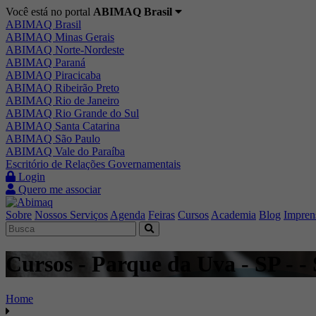
Você está no portal
ABIMAQ Brasil
ABIMAQ Brasil
ABIMAQ Minas Gerais
ABIMAQ Norte-Nordeste
ABIMAQ Paraná
ABIMAQ Piracicaba
ABIMAQ Ribeirão Preto
ABIMAQ Rio de Janeiro
ABIMAQ Rio Grande do Sul
ABIMAQ Santa Catarina
ABIMAQ São Paulo
ABIMAQ Vale do Paraíba
Escritório de Relações Governamentais
Login
Quero me associar
Sobre
Nossos Serviços
Agenda
Feiras
Cursos
Academia
Blog
Impren
Cursos - Parque da Uva - SP - -
Home