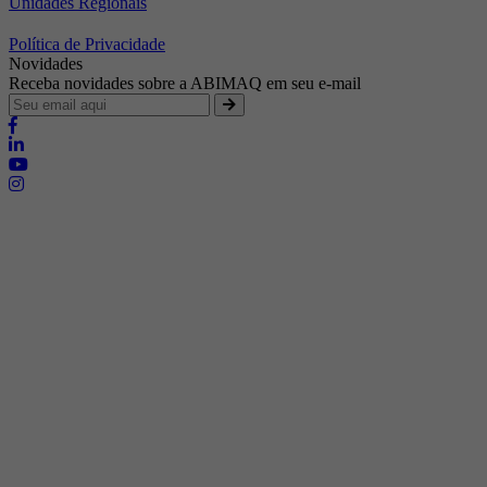
Unidades Regionais
Política de Privacidade
Novidades
Receba novidades sobre a ABIMAQ em seu e-mail
Brasília - Distrito Federal
Endereço:
SHIS - QI 11 - Bloco "S"
E-mail:
relgov@abimaq.org.br
Belo Horizonte - Minas Gerais
Endereço:
Av. Getúlio Vargas, 446 Sala 701 - Bairro: Funcionários
Telefone:
(31) 3281-9518
Celular:
(31) 98364-9534
E-mail:
srmg@abimaq.org.br
Curitiba - Paraná