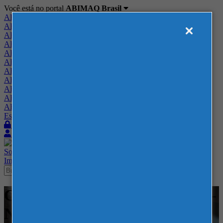
Você está no portal
ABIMAQ Brasil
ABIMAQ Brasil
ABIMAQ Minas Gerais
ABIMAQ Norte-Nordeste
ABIMAQ Paraná
ABIMAQ Piracicaba
ABIMAQ Ribeirão Preto
ABIMAQ Rio de Janeiro
ABIMAQ Rio Grande do Sul
ABIMAQ Santa Catarina
ABIMAQ São Paulo
ABIMAQ Vale do Paraíba
Escritório de Relações Governamentais
Login
Quero me associar
Sobre
Nossos Serviços
Agenda
Feiras
Cursos
Academia
Blog
Imprensa
Contato
Cursos - Parque da Uva - SP - -
Normas Regulamentadoras