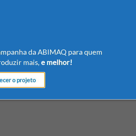
ampanha da ABIMAQ para quem
roduzir mais,
e melhor!
cer o projeto