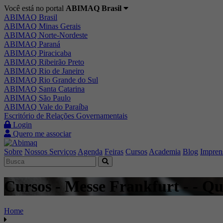
Você está no portal
ABIMAQ Brasil
ABIMAQ Brasil
ABIMAQ Minas Gerais
ABIMAQ Norte-Nordeste
ABIMAQ Paraná
ABIMAQ Piracicaba
ABIMAQ Ribeirão Preto
ABIMAQ Rio de Janeiro
ABIMAQ Rio Grande do Sul
ABIMAQ Santa Catarina
ABIMAQ São Paulo
ABIMAQ Vale do Paraíba
Escritório de Relações Governamentais
Login
Quero me associar
Sobre
Nossos Serviços
Agenda
Feiras
Cursos
Academia
Blog
Impren
Cursos - Messe Frankfurt - - Q
Home