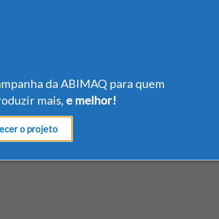
ampanha da ABIMAQ para quem
roduzir mais,
e melhor!
cer o projeto