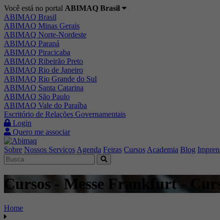
Você está no portal
ABIMAQ Brasil
ABIMAQ Brasil
ABIMAQ Minas Gerais
ABIMAQ Norte-Nordeste
ABIMAQ Paraná
ABIMAQ Piracicaba
ABIMAQ Ribeirão Preto
ABIMAQ Rio de Janeiro
ABIMAQ Rio Grande do Sul
ABIMAQ Santa Catarina
ABIMAQ São Paulo
ABIMAQ Vale do Paraíba
Escritório de Relações Governamentais
Login
Quero me associar
Sobre
Nossos Serviços
Agenda
Feiras
Cursos
Academia
Blog
Impren
Cursos - Messe Frankfurt - Curs
Home