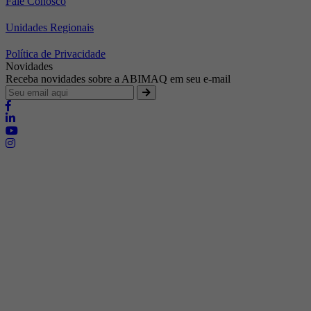
Fale Conosco
Unidades Regionais
Política de Privacidade
Novidades
Receba novidades sobre a ABIMAQ em seu e-mail
Brasília - Distrito Federal
Endereço:
SHIS - QI 11 - Bloco "S"
E-mail:
relgov@abimaq.org.br
Belo Horizonte - Minas Gerais
Endereço:
Av. Getúlio Vargas, 446 Sala 701 - Bairro: Funcionários
Telefone:
(31) 3281-9518
Celular:
(31) 98364-9534
E-mail:
srmg@abimaq.org.br