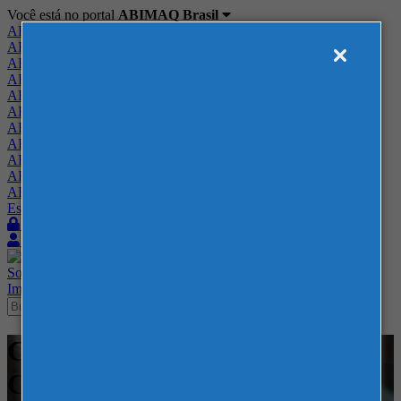
Você está no portal
ABIMAQ Brasil
ABIMAQ Brasil
ABIMAQ Minas Gerais
ABIMAQ Norte-Nordeste
ABIMAQ Paraná
ABIMAQ Piracicaba
ABIMAQ Ribeirão Preto
ABIMAQ Rio de Janeiro
ABIMAQ Rio Grande do Sul
ABIMAQ Santa Catarina
ABIMAQ São Paulo
ABIMAQ Vale do Paraíba
Escritório de Relações Governamentais
Login
Quero me associar
Sobre
Nossos Serviços
Agenda
Feiras
Cursos
Academia
Blog
Imprensa
Contato
Cursos - Messe Frankfurt -
Curso Presencial -