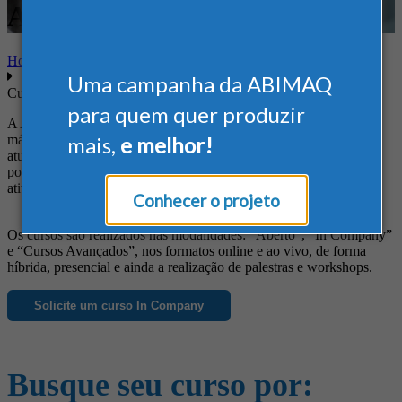
Administração
Home
Uma campanha da ABIMAQ
Cursos
para quem quer produzir
A ABIMAQ oferece cursos diferenciados às empresas do setor de
máquinas e equipamentos, de forma a suprir suas necessidades em
mais,
e melhor!
atualização profissional, obtenção de novos conhecimentos, busca
por informações específicas e ainda para o aprimoramento das
atividades da empresa.
Conhecer o projeto
Os cursos são realizados nas modalidades: “Aberto”, “In Company”
e “Cursos Avançados”, nos formatos online e ao vivo, de forma
híbrida, presencial e ainda a realização de palestras e workshops.
Solicite um curso In Company
Busque seu curso por: