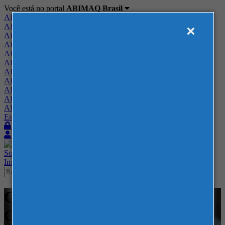
Você está no portal
ABIMAQ Brasil
ABIMAQ Brasil
ABIMAQ Minas Gerais
ABIMAQ Norte-Nordeste
ABIMAQ Paraná
ABIMAQ Piracicaba
ABIMAQ Ribeirão Preto
ABIMAQ Rio de Janeiro
ABIMAQ Rio Grande do Sul
ABIMAQ Santa Catarina
ABIMAQ São Paulo
ABIMAQ Vale do Paraíba
Escritório de Relações Governamentais
Login
Quero me associar
Sobre
Nossos Serviços
Agenda
Feiras
Cursos
Academia
Blog
Imprensa
Contato
Cursos - Messe Frankfurt -
Curso Presencial - Projetos