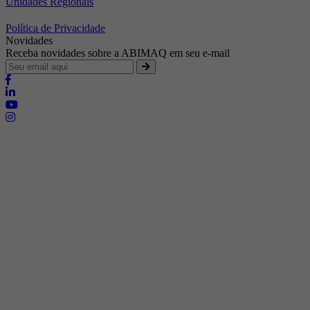
Unidades Regionais
Política de Privacidade
Novidades
Receba novidades sobre a ABIMAQ em seu e-mail
Brasília - Distrito Federal
Endereço:
SHIS - QI 11 - Bloco "S"
E-mail:
relgov@abimaq.org.br
Belo Horizonte - Minas Gerais
Endereço:
Av. Getúlio Vargas, 446 Sala 701 - Bairro: Funcionários
Telefone:
(31) 3281-9518
Celular:
(31) 98364-9534
E-mail:
srmg@abimaq.org.br
Curitiba - Paraná