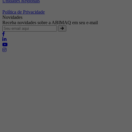
Unidades Regionais
Política de Privacidade
Novidades
Receba novidades sobre a ABIMAQ em seu e-mail
Brasília - Distrito Federal
Endereço:
SHIS - QI 11 - Bloco "S"
E-mail:
relgov@abimaq.org.br
Belo Horizonte - Minas Gerais
Endereço:
Av. Getúlio Vargas, 446 Sala 701 - Bairro: Funcionários
Telefone:
(31) 3281-9518
Celular:
(31) 98364-9534
E-mail:
srmg@abimaq.org.br
Curitiba - Paraná