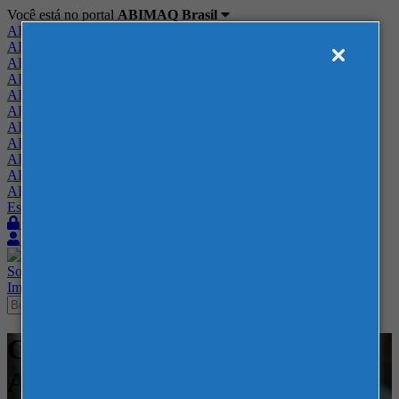
Você está no portal
ABIMAQ Brasil
ABIMAQ Brasil
ABIMAQ Minas Gerais
ABIMAQ Norte-Nordeste
ABIMAQ Paraná
ABIMAQ Piracicaba
ABIMAQ Ribeirão Preto
ABIMAQ Rio de Janeiro
ABIMAQ Rio Grande do Sul
ABIMAQ Santa Catarina
ABIMAQ São Paulo
ABIMAQ Vale do Paraíba
Escritório de Relações Governamentais
Login
Quero me associar
Sobre
Nossos Serviços
Agenda
Feiras
Cursos
Academia
Blog
Imprensa
Contato
Cursos - Lima - Peru - -
Administração