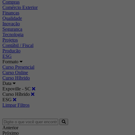
Compras
Comércio Exterior
Finanças
Qualidade
Inovação
Segurança
Tecnologia
Projetos
Contábil / Fiscal
Produção
ESG
Formato
Curso Presencial
Curso Online
Curso Híbrido
Data
Expoville - SC
Curso Híbrido
ESG
Limpar Filtros
Anterior
Próximo