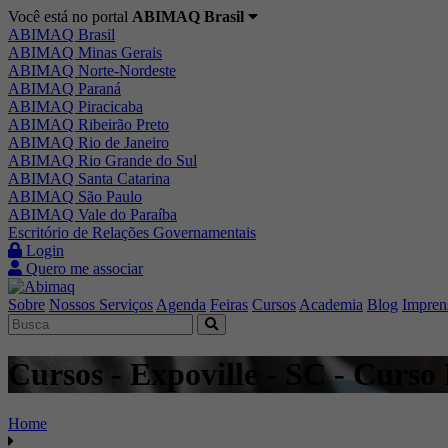
Você está no portal
ABIMAQ Brasil
ABIMAQ Brasil
ABIMAQ Minas Gerais
ABIMAQ Norte-Nordeste
ABIMAQ Paraná
ABIMAQ Piracicaba
ABIMAQ Ribeirão Preto
ABIMAQ Rio de Janeiro
ABIMAQ Rio Grande do Sul
ABIMAQ Santa Catarina
ABIMAQ São Paulo
ABIMAQ Vale do Paraíba
Escritório de Relações Governamentais
Login
Quero me associar
Sobre
Nossos Serviços
Agenda
Feiras
Cursos
Academia
Blog
Impren
Cursos - Expoville - SC - Curso
Home