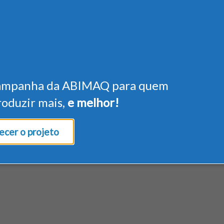
ampanha da ABIMAQ para quem
roduzir mais,
e melhor!
cer o projeto