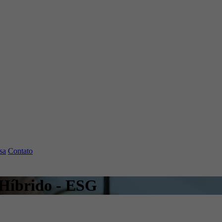
sa
Contato
 Híbrido - ESG