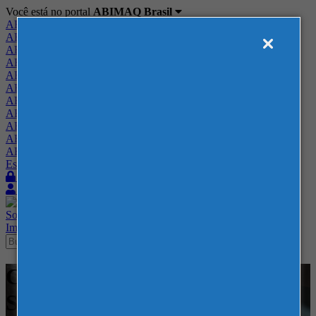
Você está no portal
ABIMAQ Brasil
ABIMAQ Brasil
ABIMAQ Minas Gerais
ABIMAQ Norte-Nordeste
ABIMAQ Paraná
ABIMAQ Piracicaba
ABIMAQ Ribeirão Preto
ABIMAQ Rio de Janeiro
ABIMAQ Rio Grande do Sul
ABIMAQ Santa Catarina
ABIMAQ São Paulo
ABIMAQ Vale do Paraíba
Escritório de Relações Governamentais
Login
Quero me associar
Sobre
Nossos Serviços
Agenda
Feiras
Cursos
Academia
Blog
Imprensa
Contato
Cursos - Expoville - Joinville -
SC - - Finanças