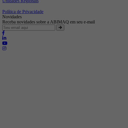
Unidades Regionais
Política de Privacidade
Novidades
Receba novidades sobre a ABIMAQ em seu e-mail
Brasília - Distrito Federal
Endereço:
SHIS - QI 11 - Bloco "S"
E-mail:
relgov@abimaq.org.br
Belo Horizonte - Minas Gerais
Endereço:
Av. Getúlio Vargas, 446 Sala 701 - Bairro: Funcionários
Telefone:
(31) 3281-9518
Celular:
(31) 98364-9534
E-mail:
srmg@abimaq.org.br
Curitiba - Paraná