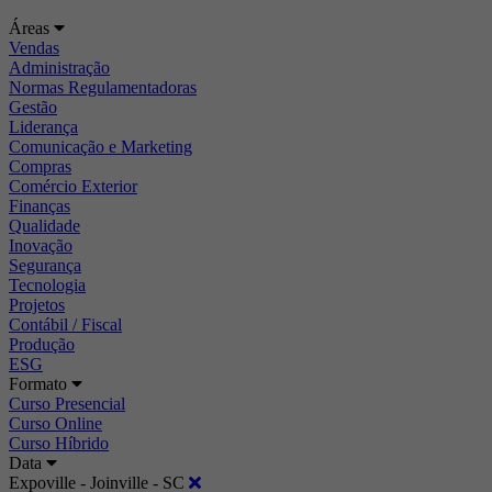
Áreas
Vendas
Administração
Normas Regulamentadoras
Gestão
Liderança
Comunicação e Marketing
Compras
Comércio Exterior
Finanças
Qualidade
Inovação
Segurança
Tecnologia
Projetos
Contábil / Fiscal
Produção
ESG
Formato
Curso Presencial
Curso Online
Curso Híbrido
Data
Expoville - Joinville - SC