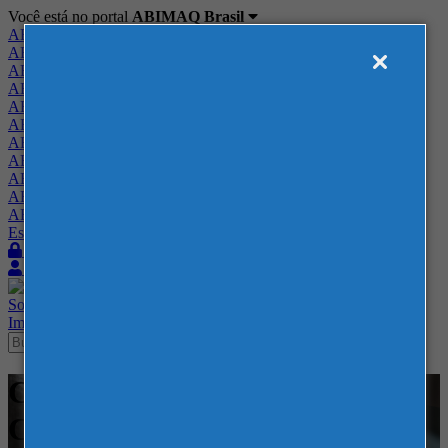
Você está no portal
ABIMAQ Brasil
ABIMAQ Brasil
ABIMAQ Minas Gerais
ABIMAQ Norte-Nordeste
ABIMAQ Paraná
ABIMAQ Piracicaba
ABIMAQ Ribeirão Preto
ABIMAQ Rio de Janeiro
ABIMAQ Rio Grande do Sul
ABIMAQ Santa Catarina
ABIMAQ São Paulo
ABIMAQ Vale do Paraíba
Escritório de Relações Governamentais
Login
Quero me associar
Sobre
Nossos Serviços
Agenda
Feiras
Cursos
Academia
Blog
Imprensa
Contato
Cursos - Expotrade
Convention Center - -