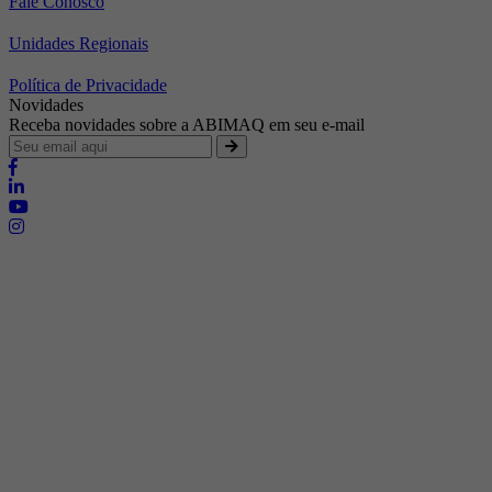
Fale Conosco
Unidades Regionais
Política de Privacidade
Novidades
Receba novidades sobre a ABIMAQ em seu e-mail
Brasília - Distrito Federal
Endereço:
SHIS - QI 11 - Bloco "S"
E-mail:
relgov@abimaq.org.br
Belo Horizonte - Minas Gerais
Endereço:
Av. Getúlio Vargas, 446 Sala 701 - Bairro: Funcionários
Telefone:
(31) 3281-9518
Celular:
(31) 98364-9534
E-mail:
srmg@abimaq.org.br