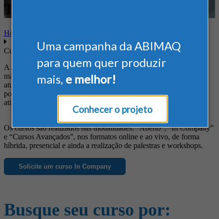
Tecnologia
Home
Uma campanha da ABIMAQ
Cursos
para quem quer produzir
A ABIMAQ oferece cursos diferenciados às empresas do setor de
máquinas e equipamentos, de forma a suprir suas necessidades em
mais,
e melhor!
atualização profissional, obtenção de novos conhecimentos, busca
por informações específicas e ainda para o aprimoramento das
atividades da empresa.
Conhecer o projeto
Os cursos são realizados nas modalidades: “Aberto”, “In Company”
e “Cursos Avançados”, nos formatos online e ao vivo, de forma
híbrida, presencial e ainda a realização de palestras e workshops.
Solicite um curso In Company
Busque seu curso por: