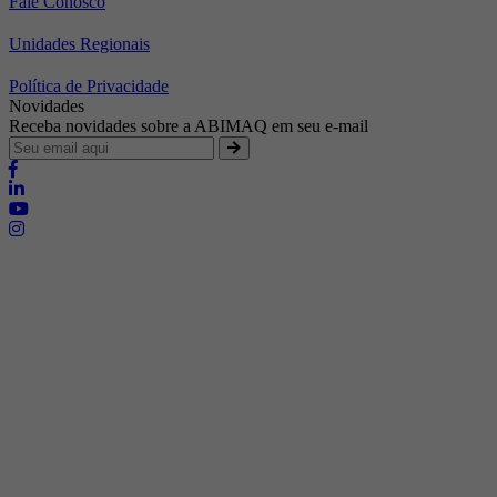
Fale Conosco
Unidades Regionais
Política de Privacidade
Novidades
Receba novidades sobre a ABIMAQ em seu e-mail
Brasília - Distrito Federal
Endereço:
SHIS - QI 11 - Bloco "S"
E-mail:
relgov@abimaq.org.br
Belo Horizonte - Minas Gerais
Endereço:
Av. Getúlio Vargas, 446 Sala 701 - Bairro: Funcionários
Telefone:
(31) 3281-9518
Celular:
(31) 98364-9534
E-mail:
srmg@abimaq.org.br