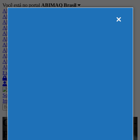
Você está no portal
ABIMAQ Brasil
ABIMAQ Brasil
ABIMAQ Minas Gerais
ABIMAQ Norte-Nordeste
ABIMAQ Paraná
ABIMAQ Piracicaba
ABIMAQ Ribeirão Preto
ABIMAQ Rio de Janeiro
ABIMAQ Rio Grande do Sul
ABIMAQ Santa Catarina
ABIMAQ São Paulo
ABIMAQ Vale do Paraíba
Escritório de Relações Governamentais
Login
Quero me associar
Sobre
Nossos Serviços
Agenda
Feiras
Cursos
Academia
Blog
Imprensa
Contato
Cursos - Expotrade - Curitiba -
PR - Curso Híbrido -