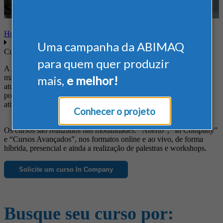
Segurança
Home
Uma campanha da ABIMAQ
Cursos
para quem quer produzir
A ABIMAQ oferece cursos diferenciados às empresas do setor de
máquinas e equipamentos, de forma a suprir suas necessidades em
mais,
e melhor!
atualização profissional, obtenção de novos conhecimentos, busca
por informações específicas e ainda para o aprimoramento das
atividades da empresa.
Conhecer o projeto
Os cursos são realizados nas modalidades: “Aberto”, “In Company”
e “Cursos Avançados”, nos formatos online e ao vivo, de forma
híbrida, presencial e ainda a realização de palestras e workshops.
Solicite um curso In Company
Busque seu curso por: