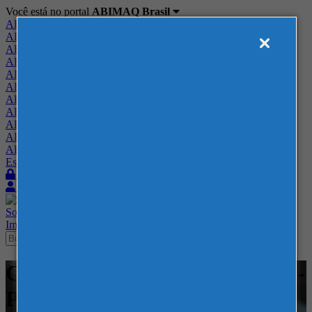
Você está no portal
ABIMAQ Brasil
ABIMAQ Brasil
ABIMAQ Minas Gerais
ABIMAQ Norte-Nordeste
ABIMAQ Paraná
ABIMAQ Piracicaba
ABIMAQ Ribeirão Preto
ABIMAQ Rio de Janeiro
ABIMAQ Rio Grande do Sul
ABIMAQ Santa Catarina
ABIMAQ São Paulo
ABIMAQ Vale do Paraíba
Escritório de Relações Governamentais
Login
Quero me associar
Sobre
Nossos Serviços
Agenda
Feiras
Cursos
Academia
Blog
Imprensa
Contato
Cursos - Expotrade - Curitiba -
PR - - ESG