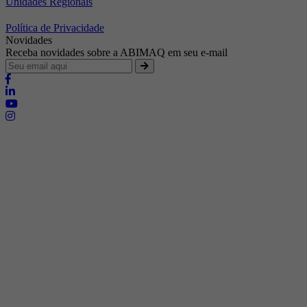
Unidades Regionais
Política de Privacidade
Novidades
Receba novidades sobre a ABIMAQ em seu e-mail
Brasília - Distrito Federal
Endereço:
SHIS - QI 11 - Bloco "S"
E-mail:
relgov@abimaq.org.br
Belo Horizonte - Minas Gerais
Endereço:
Av. Getúlio Vargas, 446 Sala 701 - Bairro: Funcionários
Telefone:
(31) 3281-9518
Celular:
(31) 98364-9534
E-mail:
srmg@abimaq.org.br
Curitiba - Paraná