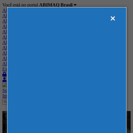
Você está no portal
ABIMAQ Brasil
ABIMAQ Brasil
ABIMAQ Minas Gerais
ABIMAQ Norte-Nordeste
ABIMAQ Paraná
ABIMAQ Piracicaba
ABIMAQ Ribeirão Preto
ABIMAQ Rio de Janeiro
ABIMAQ Rio Grande do Sul
ABIMAQ Santa Catarina
ABIMAQ São Paulo
ABIMAQ Vale do Paraíba
Escritório de Relações Governamentais
Login
Quero me associar
Sobre
Nossos Serviços
Agenda
Feiras
Cursos
Academia
Blog
Imprensa
Contato
Cursos - Expotrade - Curitiba -
PR - - Segurança