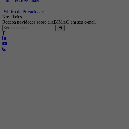
Unidades Regionais
Política de Privacidade
Novidades
Receba novidades sobre a ABIMAQ em seu e-mail
Brasília - Distrito Federal
Endereço:
SHIS - QI 11 - Bloco "S"
E-mail:
relgov@abimaq.org.br
Belo Horizonte - Minas Gerais
Endereço:
Av. Getúlio Vargas, 446 Sala 701 - Bairro: Funcionários
Telefone:
(31) 3281-9518
Celular:
(31) 98364-9534
E-mail:
srmg@abimaq.org.br
Curitiba - Paraná