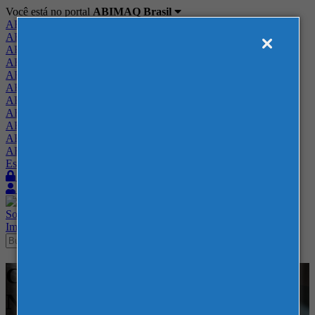
Você está no portal
ABIMAQ Brasil
ABIMAQ Brasil
ABIMAQ Minas Gerais
ABIMAQ Norte-Nordeste
ABIMAQ Paraná
ABIMAQ Piracicaba
ABIMAQ Ribeirão Preto
ABIMAQ Rio de Janeiro
ABIMAQ Rio Grande do Sul
ABIMAQ Santa Catarina
ABIMAQ São Paulo
ABIMAQ Vale do Paraíba
Escritório de Relações Governamentais
Login
Quero me associar
Sobre
Nossos Serviços
Agenda
Feiras
Cursos
Academia
Blog
Imprensa
Contato
Cursos - Expominas BH - -
Normas Regulamentadoras