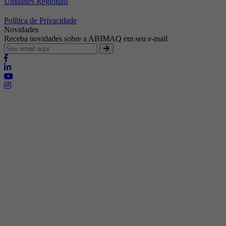
Unidades Regionais
Política de Privacidade
Novidades
Receba novidades sobre a ABIMAQ em seu e-mail
Brasília - Distrito Federal
Endereço:
SHIS - QI 11 - Bloco "S"
E-mail:
relgov@abimaq.org.br
Belo Horizonte - Minas Gerais
Endereço:
Av. Getúlio Vargas, 446 Sala 701 - Bairro: Funcionários
Telefone:
(31) 3281-9518
Celular:
(31) 98364-9534
E-mail:
srmg@abimaq.org.br
Curitiba - Paraná