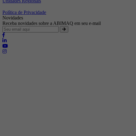
Unidades Regionais
Política de Privacidade
Novidades
Receba novidades sobre a ABIMAQ em seu e-mail
Brasília - Distrito Federal
Endereço:
SHIS - QI 11 - Bloco "S"
E-mail:
relgov@abimaq.org.br
Belo Horizonte - Minas Gerais
Endereço:
Av. Getúlio Vargas, 446 Sala 701 - Bairro: Funcionários
Telefone:
(31) 3281-9518
Celular:
(31) 98364-9534
E-mail:
srmg@abimaq.org.br
Curitiba - Paraná