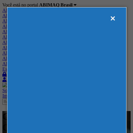
Você está no portal
ABIMAQ Brasil
ABIMAQ Brasil
ABIMAQ Minas Gerais
ABIMAQ Norte-Nordeste
ABIMAQ Paraná
ABIMAQ Piracicaba
ABIMAQ Ribeirão Preto
ABIMAQ Rio de Janeiro
ABIMAQ Rio Grande do Sul
ABIMAQ Santa Catarina
ABIMAQ São Paulo
ABIMAQ Vale do Paraíba
Escritório de Relações Governamentais
Login
Quero me associar
Sobre
Nossos Serviços
Agenda
Feiras
Cursos
Academia
Blog
Imprensa
Contato
Cursos - Expominas BH - -
Qualidade