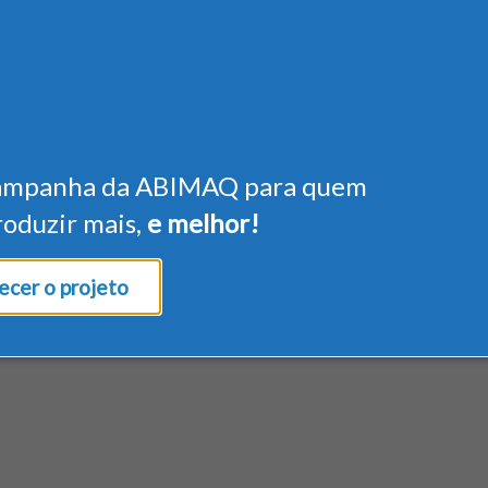
ampanha da ABIMAQ para quem
roduzir mais,
e melhor!
cer o projeto