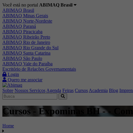
Você está no portal
ABIMAQ Brasil
ABIMAQ Brasil
ABIMAQ Minas Gerais
ABIMAQ Norte-Nordeste
ABIMAQ Paraná
ABIMAQ Piracicaba
ABIMAQ Ribeirão Preto
ABIMAQ Rio de Janeiro
ABIMAQ Rio Grande do Sul
ABIMAQ Santa Catarina
ABIMAQ São Paulo
ABIMAQ Vale do Paraíba
Escritório de Relações Governamentais
Login
Quero me associar
Sobre
Nossos Serviços
Agenda
Feiras
Cursos
Academia
Blog
Impren
Cursos - Expominas BH - - Comé
Home