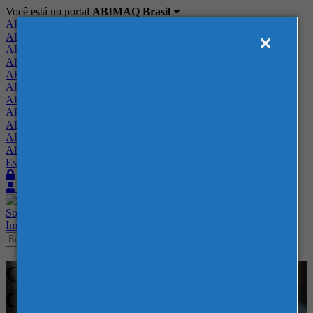
Você está no portal
ABIMAQ Brasil
ABIMAQ Brasil
ABIMAQ Minas Gerais
ABIMAQ Norte-Nordeste
ABIMAQ Paraná
ABIMAQ Piracicaba
ABIMAQ Ribeirão Preto
ABIMAQ Rio de Janeiro
ABIMAQ Rio Grande do Sul
ABIMAQ Santa Catarina
ABIMAQ São Paulo
ABIMAQ Vale do Paraíba
Escritório de Relações Governamentais
Login
Quero me associar
Sobre
Nossos Serviços
Agenda
Feiras
Cursos
Academia
Blog
Imprensa
Contato
Cursos - Expominas BH -
Curso Presencial - Projetos