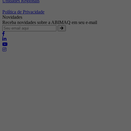
Unidades Regionais
Política de Privacidade
Novidades
Receba novidades sobre a ABIMAQ em seu e-mail
Brasília - Distrito Federal
Endereço:
SHIS - QI 11 - Bloco "S"
E-mail:
relgov@abimaq.org.br
Belo Horizonte - Minas Gerais
Endereço:
Av. Getúlio Vargas, 446 Sala 701 - Bairro: Funcionários
Telefone:
(31) 3281-9518
Celular:
(31) 98364-9534
E-mail:
srmg@abimaq.org.br
Curitiba - Paraná