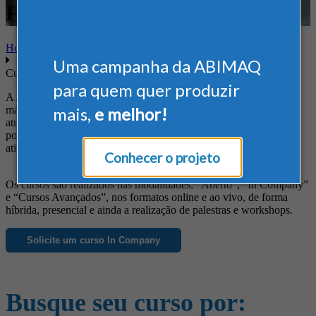
Projetos
Home
Uma campanha da ABIMAQ
Cursos
para quem quer produzir
A ABIMAQ oferece cursos diferenciados às empresas do setor de
máquinas e equipamentos, de forma a suprir suas necessidades em
mais,
e melhor!
atualização profissional, obtenção de novos conhecimentos, busca
por informações específicas e ainda para o aprimoramento das
atividades da empresa.
Conhecer o projeto
Os cursos são realizados nas modalidades: “Aberto”, “In Company”
e “Cursos Avançados”, nos formatos online e ao vivo, de forma
híbrida, presencial e ainda a realização de palestras e workshops.
Solicite um curso In Company
Busque seu curso por: