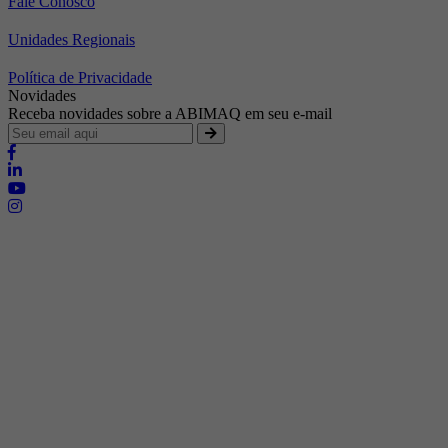
Fale Conosco
Unidades Regionais
Política de Privacidade
Novidades
Receba novidades sobre a ABIMAQ em seu e-mail
Brasília - Distrito Federal
Endereço:
SHIS - QI 11 - Bloco "S"
E-mail:
relgov@abimaq.org.br
Belo Horizonte - Minas Gerais
Endereço:
Av. Getúlio Vargas, 446 Sala 701 - Bairro: Funcionários
Telefone:
(31) 3281-9518
Celular:
(31) 98364-9534
E-mail:
srmg@abimaq.org.br