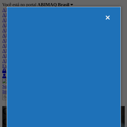
Você está no portal
ABIMAQ Brasil
ABIMAQ Brasil
ABIMAQ Minas Gerais
ABIMAQ Norte-Nordeste
ABIMAQ Paraná
ABIMAQ Piracicaba
ABIMAQ Ribeirão Preto
ABIMAQ Rio de Janeiro
ABIMAQ Rio Grande do Sul
ABIMAQ Santa Catarina
ABIMAQ São Paulo
ABIMAQ Vale do Paraíba
Escritório de Relações Governamentais
Login
Quero me associar
Sobre
Nossos Serviços
Agenda
Feiras
Cursos
Academia
Blog
Imprensa
Contato
Cursos - ExpoMag Convention
Center - Curso Híbrido -