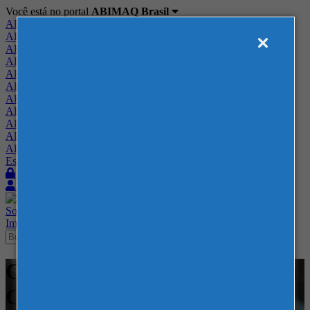
Você está no portal
ABIMAQ Brasil
ABIMAQ Brasil
ABIMAQ Minas Gerais
ABIMAQ Norte-Nordeste
ABIMAQ Paraná
ABIMAQ Piracicaba
ABIMAQ Ribeirão Preto
ABIMAQ Rio de Janeiro
ABIMAQ Rio Grande do Sul
ABIMAQ Santa Catarina
ABIMAQ São Paulo
ABIMAQ Vale do Paraíba
Escritório de Relações Governamentais
Login
Quero me associar
Sobre
Nossos Serviços
Agenda
Feiras
Cursos
Academia
Blog
Imprensa
Contato
Cursos - ExpoMag Convention
Center - Curso Híbrido -