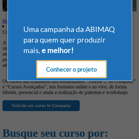
Qualidade
Home
Uma campanha da ABIMAQ
Cursos
para quem quer produzir
A ABIMAQ oferece cursos diferenciados às empresas do setor de
máquinas e equipamentos, de forma a suprir suas necessidades em
mais,
e melhor!
atualização profissional, obtenção de novos conhecimentos, busca
por informações específicas e ainda para o aprimoramento das
atividades da empresa.
Conhecer o projeto
Os cursos são realizados nas modalidades: “Aberto”, “In Company”
e “Cursos Avançados”, nos formatos online e ao vivo, de forma
híbrida, presencial e ainda a realização de palestras e workshops.
Solicite um curso In Company
Busque seu curso por: