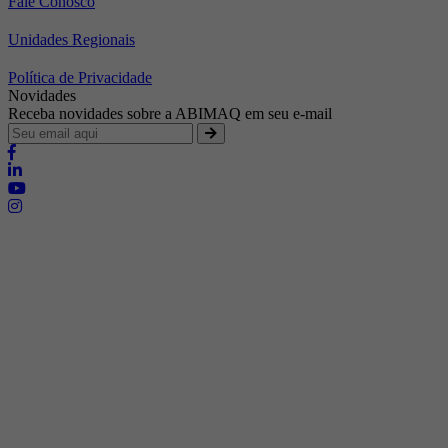
Fale Conosco
Unidades Regionais
Política de Privacidade
Novidades
Receba novidades sobre a ABIMAQ em seu e-mail
Brasília - Distrito Federal
Endereço:
SHIS - QI 11 - Bloco "S"
E-mail:
relgov@abimaq.org.br
Belo Horizonte - Minas Gerais
Endereço:
Av. Getúlio Vargas, 446 Sala 701 - Bairro: Funcionários
Telefone:
(31) 3281-9518
Celular:
(31) 98364-9534
E-mail:
srmg@abimaq.org.br