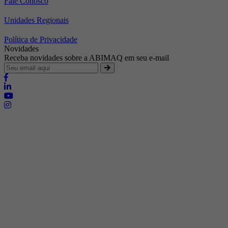
Fale Conosco
Unidades Regionais
Política de Privacidade
Novidades
Receba novidades sobre a ABIMAQ em seu e-mail
Brasília - Distrito Federal
Endereço:
SHIS - QI 11 - Bloco "S"
E-mail:
relgov@abimaq.org.br
Belo Horizonte - Minas Gerais
Endereço:
Av. Getúlio Vargas, 446 Sala 701 - Bairro: Funcionários
Telefone:
(31) 3281-9518
Celular:
(31) 98364-9534
E-mail:
srmg@abimaq.org.br