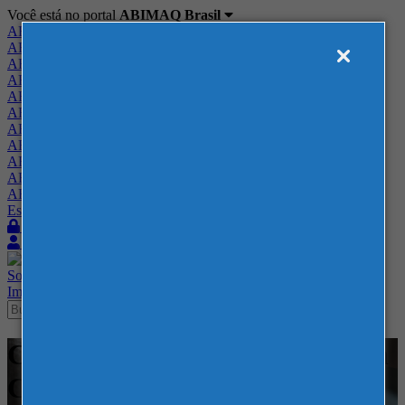
Você está no portal
ABIMAQ Brasil
ABIMAQ Brasil
ABIMAQ Minas Gerais
ABIMAQ Norte-Nordeste
ABIMAQ Paraná
ABIMAQ Piracicaba
ABIMAQ Ribeirão Preto
ABIMAQ Rio de Janeiro
ABIMAQ Rio Grande do Sul
ABIMAQ Santa Catarina
ABIMAQ São Paulo
ABIMAQ Vale do Paraíba
Escritório de Relações Governamentais
Login
Quero me associar
Sobre
Nossos Serviços
Agenda
Feiras
Cursos
Academia
Blog
Imprensa
Contato
Cursos - ExpoMag Convention
Center - Curso Online -