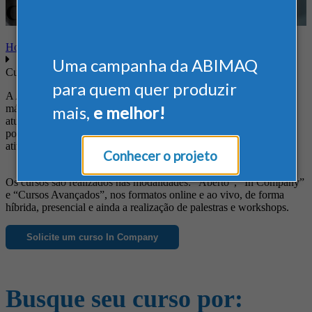
Contábil / Fiscal
Home
Uma campanha da ABIMAQ
Cursos
para quem quer produzir
A ABIMAQ oferece cursos diferenciados às empresas do setor de
máquinas e equipamentos, de forma a suprir suas necessidades em
mais,
e melhor!
atualização profissional, obtenção de novos conhecimentos, busca
por informações específicas e ainda para o aprimoramento das
atividades da empresa.
Conhecer o projeto
Os cursos são realizados nas modalidades: “Aberto”, “In Company”
e “Cursos Avançados”, nos formatos online e ao vivo, de forma
híbrida, presencial e ainda a realização de palestras e workshops.
Solicite um curso In Company
Busque seu curso por: