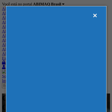
Você está no portal
ABIMAQ Brasil
ABIMAQ Brasil
ABIMAQ Minas Gerais
ABIMAQ Norte-Nordeste
ABIMAQ Paraná
ABIMAQ Piracicaba
ABIMAQ Ribeirão Preto
ABIMAQ Rio de Janeiro
ABIMAQ Rio Grande do Sul
ABIMAQ Santa Catarina
ABIMAQ São Paulo
ABIMAQ Vale do Paraíba
Escritório de Relações Governamentais
Login
Quero me associar
Sobre
Nossos Serviços
Agenda
Feiras
Cursos
Academia
Blog
Imprensa
Contato
Cursos - ExpoMag Convention
Center - Curso Online -