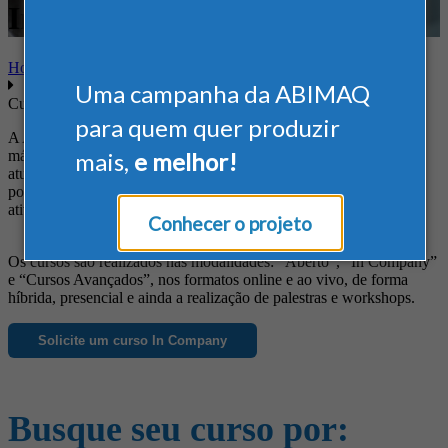
Inovação
Home
Uma campanha da ABIMAQ
Cursos
para quem quer produzir
A ABIMAQ oferece cursos diferenciados às empresas do setor de
máquinas e equipamentos, de forma a suprir suas necessidades em
mais,
e melhor!
atualização profissional, obtenção de novos conhecimentos, busca
por informações específicas e ainda para o aprimoramento das
atividades da empresa.
Conhecer o projeto
Os cursos são realizados nas modalidades: “Aberto”, “In Company”
e “Cursos Avançados”, nos formatos online e ao vivo, de forma
híbrida, presencial e ainda a realização de palestras e workshops.
Solicite um curso In Company
Busque seu curso por: