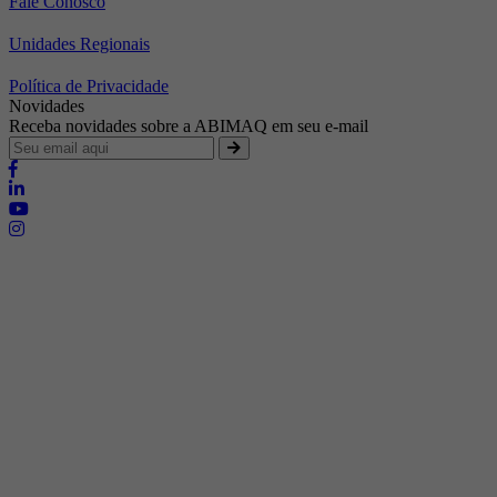
Fale Conosco
Unidades Regionais
Política de Privacidade
Novidades
Receba novidades sobre a ABIMAQ em seu e-mail
Brasília - Distrito Federal
Endereço:
SHIS - QI 11 - Bloco "S"
E-mail:
relgov@abimaq.org.br
Belo Horizonte - Minas Gerais
Endereço:
Av. Getúlio Vargas, 446 Sala 701 - Bairro: Funcionários
Telefone:
(31) 3281-9518
Celular:
(31) 98364-9534
E-mail:
srmg@abimaq.org.br