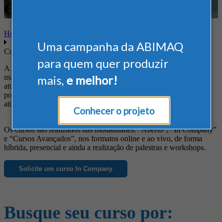
Comércio Exterior
Home
Uma campanha da ABIMAQ
Cursos
para quem quer produzir
A ABIMAQ oferece cursos diferenciados às empresas do setor de
máquinas e equipamentos, de forma a suprir suas necessidades em
mais,
e melhor!
atualização profissional, obtenção de novos conhecimentos, busca
por informações específicas e ainda para o aprimoramento das
atividades da empresa.
Conhecer o projeto
Os cursos são realizados nas modalidades: “Aberto”, “In Company”
e “Cursos Avançados”, nos formatos online e ao vivo, de forma
híbrida, presencial e ainda a realização de palestras e workshops.
Solicite um curso In Company
Busque seu curso por: