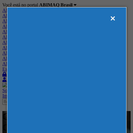
Você está no portal
ABIMAQ Brasil
ABIMAQ Brasil
ABIMAQ Minas Gerais
ABIMAQ Norte-Nordeste
ABIMAQ Paraná
ABIMAQ Piracicaba
ABIMAQ Ribeirão Preto
ABIMAQ Rio de Janeiro
ABIMAQ Rio Grande do Sul
ABIMAQ Santa Catarina
ABIMAQ São Paulo
ABIMAQ Vale do Paraíba
Escritório de Relações Governamentais
Login
Quero me associar
Sobre
Nossos Serviços
Agenda
Feiras
Cursos
Academia
Blog
Imprensa
Contato
Cursos - ExpoMag Convention
Center - Curso Online -