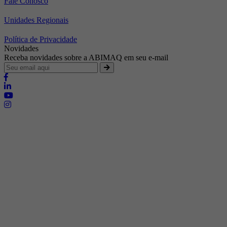
Fale Conosco
Unidades Regionais
Política de Privacidade
Novidades
Receba novidades sobre a ABIMAQ em seu e-mail
Brasília - Distrito Federal
Endereço:
SHIS - QI 11 - Bloco "S"
E-mail:
relgov@abimaq.org.br
Belo Horizonte - Minas Gerais
Endereço:
Av. Getúlio Vargas, 446 Sala 701 - Bairro: Funcionários
Telefone:
(31) 3281-9518
Celular:
(31) 98364-9534
E-mail:
srmg@abimaq.org.br